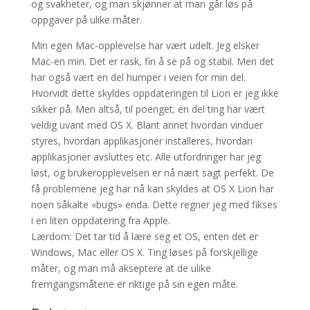
og svakheter, og man skjønner at man går løs på
oppgaver på ulike måter.
Min egen Mac-opplevelse har vært udelt. Jeg elsker
Mac-en min. Det er rask, fin å se på og stabil. Men det
har også vært en del humper i veien for min del.
Hvorvidt dette skyldes oppdateringen til Lion er jeg ikke
sikker på. Men altså, til poenget; en del ting har vært
veldig uvant med OS X. Blant annet hvordan vinduer
styres, hvordan applikasjoner installeres, hvordan
applikasjoner avsluttes etc. Alle utfordringer har jeg
løst, og brukeropplevelsen er nå nært sagt perfekt. De
få problemene jeg har nå kan skyldes at OS X Lion har
noen såkalte «bugs» enda. Dette regner jeg med fikses
i en liten oppdatering fra Apple.
Lærdom: Det tar tid å lære seg et OS, enten det er
Windows, Mac eller OS X. Ting løses på forskjellige
måter, og man må akseptere at de ulike
fremgangsmåtene er riktige på sin egen måte.