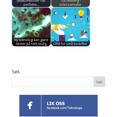
uttaksmetoder har
100-dobling i
perfekte…
videosamtaler
Ny teknologi kan gjøre
tester på nett mulig
CRM for små bedrifter
Søk