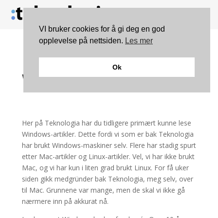
VI bruker cookies for å gi deg en god
opplevelse på nettsiden.
Les mer
Kommentar: fra
Ok
Windows til Mac
Her på Teknologia har du tidligere primært kunne lese
Windows-artikler. Dette fordi vi som er bak Teknologia
har brukt Windows-maskiner selv. Flere har stadig spurt
etter Mac-artikler og Linux-artikler. Vel, vi har ikke brukt
Mac, og vi har kun i liten grad brukt Linux. For få uker
siden gikk medgründer bak Teknologia, meg selv, over
til Mac. Grunnene var mange, men de skal vi ikke gå
nærmere inn på akkurat nå.