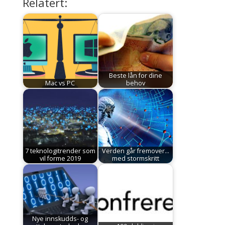
Relatert:
Beste lån for dine
Mac vs PC
behov
7 teknologitrender som
Verden går fremover...
vil forme 2019
med stormskritt
Nye innskudds- og