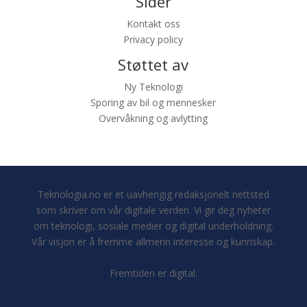
Sider
Kontakt oss
Privacy policy
Støttet av
Ny Teknologi
Sporing av bil og mennesker
Overvåkning og avlytting
Teknologia.no er et uavhengig redaksjonelt nettsted
som skriver om vår digitale verden. Vi gir deg nyheter
om teknologi, sosiale medier og digital underholdning.
Vår visjon er å fremme allmenn interesse og kunnskap.
Fremtiden er digital.