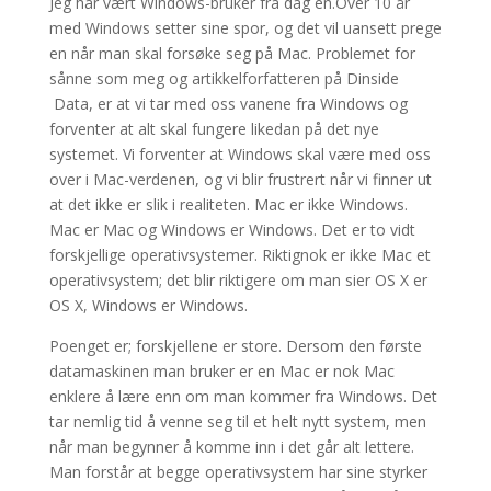
Jeg har vært Windows-bruker fra dag én.Over 10 år
med Windows setter sine spor, og det vil uansett prege
en når man skal forsøke seg på Mac. Problemet for
sånne som meg og artikkelforfatteren på Dinside
Data, er at vi tar med oss vanene fra Windows og
forventer at alt skal fungere likedan på det nye
systemet. Vi forventer at Windows skal være med oss
over i Mac-verdenen, og vi blir frustrert når vi finner ut
at det ikke er slik i realiteten. Mac er ikke Windows.
Mac er Mac og Windows er Windows. Det er to vidt
forskjellige operativsystemer. Riktignok er ikke Mac et
operativsystem; det blir riktigere om man sier OS X er
OS X, Windows er Windows.
Poenget er; forskjellene er store. Dersom den første
datamaskinen man bruker er en Mac er nok Mac
enklere å lære enn om man kommer fra Windows. Det
tar nemlig tid å venne seg til et helt nytt system, men
når man begynner å komme inn i det går alt lettere.
Man forstår at begge operativsystem har sine styrker