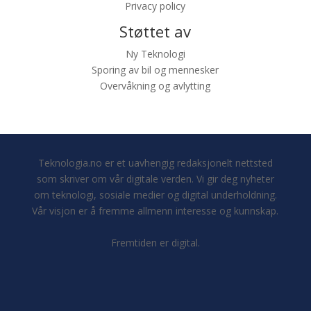
Privacy policy
Støttet av
Ny Teknologi
Sporing av bil og mennesker
Overvåkning og avlytting
Teknologia.no er et uavhengig redaksjonelt nettsted
som skriver om vår digitale verden. Vi gir deg nyheter
om teknologi, sosiale medier og digital underholdning.
Vår visjon er å fremme allmenn interesse og kunnskap.
Fremtiden er digital.