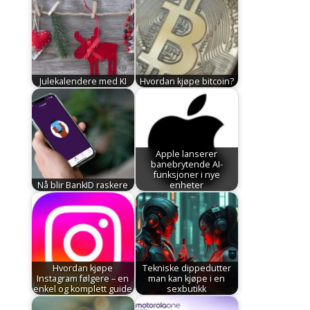
Julekalendere med KI
Hvordan kjøpe bitcoin?
Apple lanserer
banebrytende AI-
funksjoner i nye
Nå blir BankID raskere
enheter
Hvordan kjøpe
Tekniske dippedutter
Instagram følgere – en
man kan kjøpe i en
enkel og komplett guide
sexbutikk