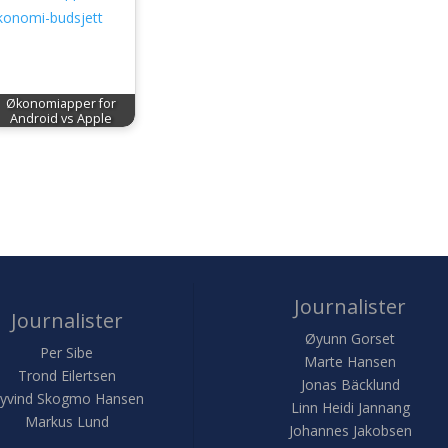
Økonomiapper for
Android vs Apple
Journalister
Journalister
Øyunn Gorset
Per Sibe
Marte Hansen
Trond Eilertsen
Jonas Bäcklund
yvind Skogmo Hansen
Linn Heidi Jannang
Markus Lund
Johannes Jakobsen