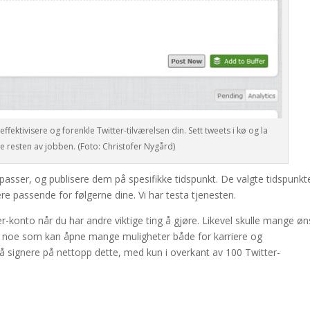
ffektivisere og forenkle Twitter-tilværelsen din. Sett tweets i kø og la
e resten av jobben. (Foto: Christofer Nygård)
passer, og publisere dem på spesifikke tidspunkt. De valgte tidspunk
e passende for følgerne dine. Vi har testa tjenesten.
ter-konto når du har andre viktige ting å gjøre. Likevel skulle mange ø
r, noe som kan åpne mange muligheter både for karriere og
 å signere på nettopp dette, med kun i overkant av 100 Twitter-