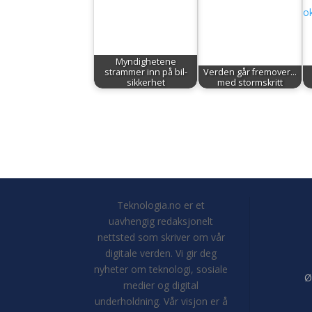
Myndighetene
strammer inn på bil-
Verden går fremover...
sikkerhet
med stormskritt
Teknologia.no er et
uavhengig redaksjonelt
nettsted som skriver om vår
digitale verden. Vi gir deg
nyheter om teknologi, sosiale
Ø
medier og digital
underholdning. Vår visjon er å