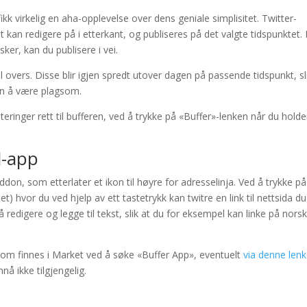
ikk virkelig en aha-opplevelse over dens geniale simplisitet. Twitter-
t kan redigere på i etterkant, og publiseres på det valgte tidspunktet. 
ker, kan du publisere i vei.
til overs. Disse blir igjen spredt utover dagen på passende tidspunkt, sl
en å være plagsom.
ringer rett til bufferen, ved å trykke på «Buffer»-lenken når du holde
d-app
, som etterlater et ikon til høyre for adresselinja. Ved å trykke på
t) hvor du ved hjelp av ett tastetrykk kan twitre en link til nettsida du
 redigere og legge til tekst, slik at du for eksempel kan linke på norsk 
 som finnes i Market ved å søke «Buffer App», eventuelt
via denne len
å ikke tilgjengelig.