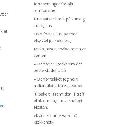
forutsetninger for økt
romturisme
Etter
Kina satser hardt på kunstig
intelligens
ik at
Oslo først i Europa med
elsykkel på solenergi
r
Makrobasert malware inntar
verden
– Derfor er Stockholm det
beste stedet å bo
– Derfor takket jeg nei til
milliardtilbud fra Facebook
til
’Tilbake til Fremtiden II’ traff
blink om dagens teknologi.
ken
.
Nesten.
«Kvinner burde være på
kjøkkenet»