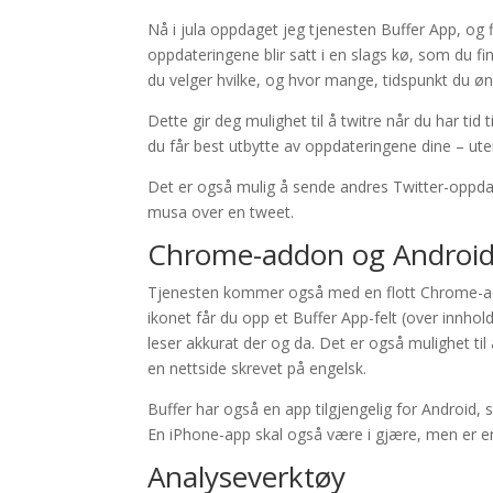
Nå i jula oppdaget jeg tjenesten Buffer App, og f
oppdateringene blir satt i en slags kø, som du fin
du velger hvilke, og hvor mange, tidspunkt du øns
Dette gir deg mulighet til å twitre når du har tid 
du får best utbytte av oppdateringene dine – ut
Det er også mulig å sende andres Twitter-oppdate
musa over en tweet.
Chrome-addon og Androi
Tjenesten kommer også med en flott Chrome-addon
ikonet får du opp et Buffer App-felt (over innholde
leser akkurat der og da. Det er også mulighet til å
en nettside skrevet på engelsk.
Buffer har også en app tilgjengelig for Android,
En iPhone-app skal også være i gjære, men er enn
Analyseverktøy