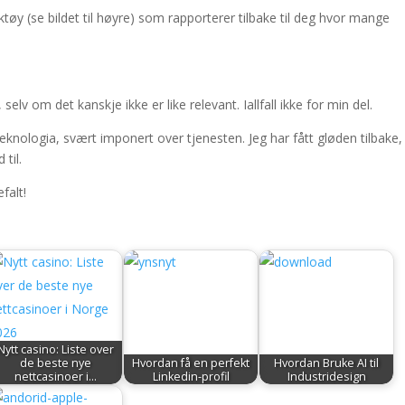
ktøy (se bildet til høyre) som rapporterer tilbake til deg hvor mange
lv om det kanskje ikke er like relevant. Iallfall ikke for min del.
Teknologia, svært imponert over tjenesten. Jeg har fått gløden tilbake,
til.
falt!
Nytt casino: Liste over
de beste nye
Hvordan få en perfekt
Hvordan Bruke AI til
nettcasinoer i…
Linkedin-profil
Industridesign