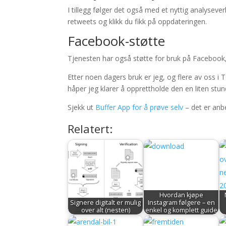
I tillegg følger det også med et nyttig analysever
retweets og klikk du fikk på oppdateringen.
Facebook-støtte
Tjenesten har også støtte for bruk på Facebook, se
Etter noen dagers bruk er jeg, og flere av oss i 
håper jeg klarer å opprettholde den en liten stund 
Sjekk ut
Buffer App for å prøve selv
– det er anbe
Relatert:
Hvordan kjøpe
Signere digitalt er mulig
Instagram følgere – en
over alt (nesten)
enkel og komplett guide