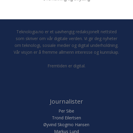
Teknologia.no er et uavhengig redaksjonelt nettsted
som skriver om vår digitale verden. Vi gir deg nyheter
om teknologi, sosiale medier og digital underholdning.
Vår visjon er å fremme allmenn interesse og kunnskap.
Fremtiden er digital.
Journalister
Per Sibe
Trond Eilertsen
Øyvind Skogmo Hansen
Markus Lund