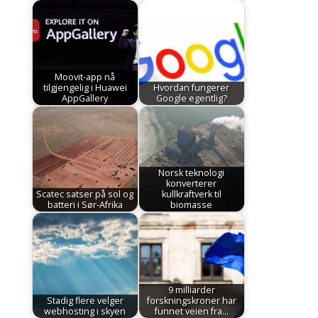
Moovit-app nå
tilgjengelig i Huawei
Hvordan fungerer
AppGallery
Google egentlig?
Norsk teknologi
konverterer
Scatec satser på sol og
kullkraftverk til
batteri i Sør-Afrika
biomasse
9 milliarder
Stadig flere velger
forskningskroner har
webhosting i skyen
funnet veien fra…