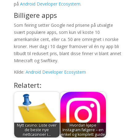
på
Android Developer Ecosystem
.
Billigere apps
Som feiring setter Google ned prisene på utvalgte
svært populære apps, som kun vil koste 10
amerikanske cent, eller ca. 50 øre omregnet i norske
kroner. Hver dag i 10 dager framover vil én ny app bli
tilbudt til redusert pris, blant disse finner vi blant annet
Minecraft og Swiftkey.
Kilde:
Android Developer Ecosystem
Relatert:
Nytt casino: Liste over
Hvordan kjøpe
de beste nye
Instagram følgere – en
nettcasinoer i…
enkel og komplett guide