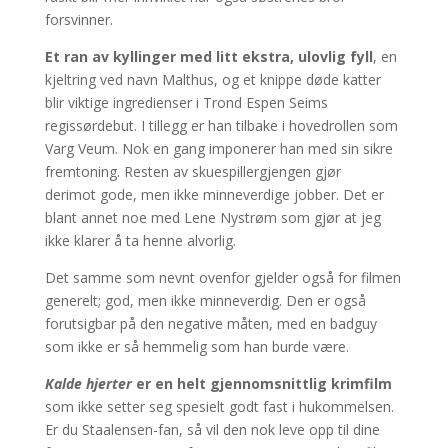
forsvinner.
Et ran av kyllinger med litt ekstra, ulovlig fyll
, en
kjeltring ved navn Malthus, og et knippe døde katter
blir viktige ingredienser i Trond Espen Seims
regissørdebut. I tillegg er han tilbake i hovedrollen som
Varg Veum. Nok en gang imponerer han med sin sikre
fremtoning. Resten av skuespillergjengen gjør
derimot gode, men ikke minneverdige jobber. Det er
blant annet noe med Lene Nystrøm som gjør at jeg
ikke klarer å ta henne alvorlig.
Det samme som nevnt ovenfor gjelder også for filmen
generelt; god, men ikke minneverdig. Den er også
forutsigbar på den negative måten, med en badguy
som ikke er så hemmelig som han burde være.
Kalde hjerter
er en helt gjennomsnittlig krimfilm
som ikke setter seg spesielt godt fast i hukommelsen.
Er du Staalensen-fan, så vil den nok leve opp til dine