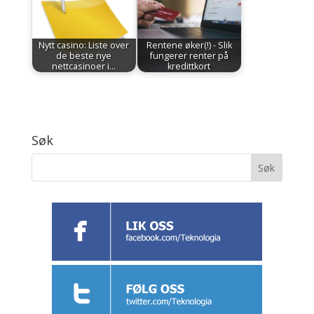
Nytt casino: Liste over
Rentene øker(!) - Slik
de beste nye
fungerer renter på
nettcasinoer i…
kredittkort
Søk