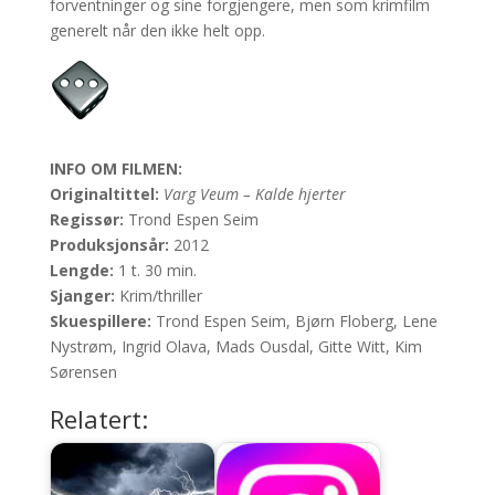
forventninger og sine forgjengere, men som krimfilm
generelt når den ikke helt opp.
INFO OM FILMEN:
Originaltittel:
Varg Veum – Kalde hjerter
Regissør:
Trond Espen Seim
Produksjonsår:
2012
Lengde:
1 t. 30 min.
Sjanger:
Krim/thriller
Skuespillere:
Trond Espen Seim, Bjørn Floberg, Lene
Nystrøm, Ingrid Olava, Mads Ousdal, Gitte Witt, Kim
Sørensen
Relatert: