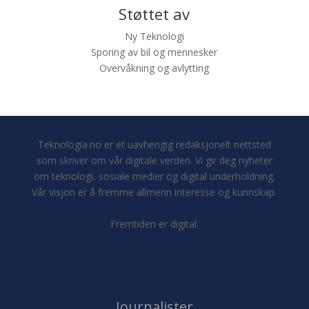
Støttet av
Ny Teknologi
Sporing av bil og mennesker
Overvåkning og avlytting
Teknologia.no er et uavhengig redaksjonelt nettsted
som skriver om vår digitale verden. Vi gir deg nyheter
om teknologi, sosiale medier og digital underholdning.
Vår visjon er å fremme allmenn interesse og kunnskap.
Fremtiden er digital.
Journalister