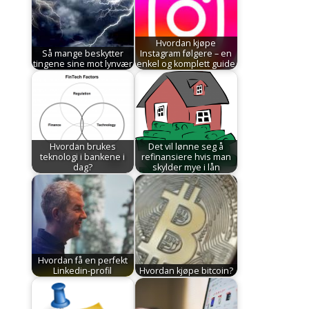
Hvordan kjøpe
Så mange beskytter
Instagram følgere – en
tingene sine mot lynvær
enkel og komplett guide
Hvordan brukes
Det vil lønne seg å
teknologi i bankene i
refinansiere hvis man
dag?
skylder mye i lån
Hvordan få en perfekt
Linkedin-profil
Hvordan kjøpe bitcoin?