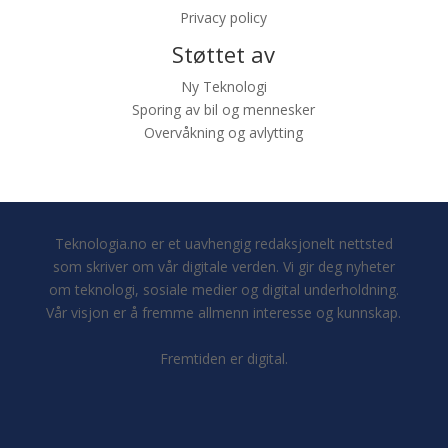
Privacy policy
Støttet av
Ny Teknologi
Sporing av bil og mennesker
Overvåkning og avlytting
Teknologia.no er et uavhengig redaksjonelt nettsted
som skriver om vår digitale verden. Vi gir deg nyheter
om teknologi, sosiale medier og digital underholdning.
Vår visjon er å fremme allmenn interesse og kunnskap.
Fremtiden er digital.