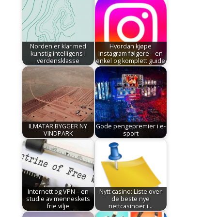
Norden er klar med
Hvordan kjøpe
kunstig intelligens i
Instagram følgere – en
verdensklasse
enkel og komplett guide
ILMATAR BYGGER NY
Gode pengepremier i e-
VINDPARK
sport
Internett og VPN – en
Nytt casino: Liste over
studie av menneskets
de beste nye
frie vilje
nettcasinoer i…