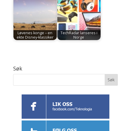
Løvenes konge – en
TechRadar lanseres i
ekte Disney-klassiker
Norge
Søk