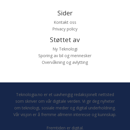
Sider
Kontakt oss
Privacy policy
Støttet av
Ny Teknologi
Sporing av bil og mennesker
Overvåkning og avlytting
Teknologia.no er et uavhengig redaksjonelt nettsted
som skriver om vår digitale verden. Vi gir deg nyheter
om teknologi, sosiale medier og digital underholdning.
Vår visjon er å fremme allmenn interesse og kunnskap.
Fremtiden er digital.