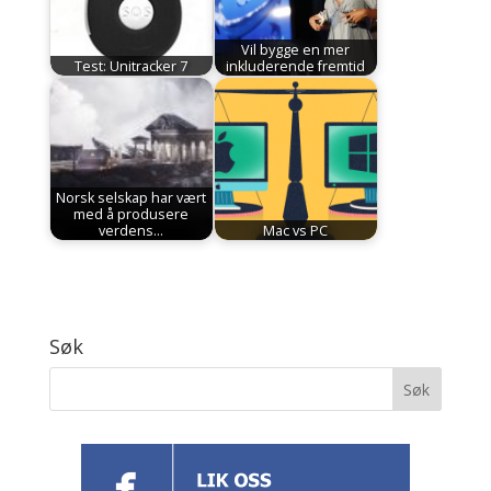
Vil bygge en mer
Test: Unitracker 7
inkluderende fremtid
Norsk selskap har vært
med å produsere
verdens…
Mac vs PC
Søk