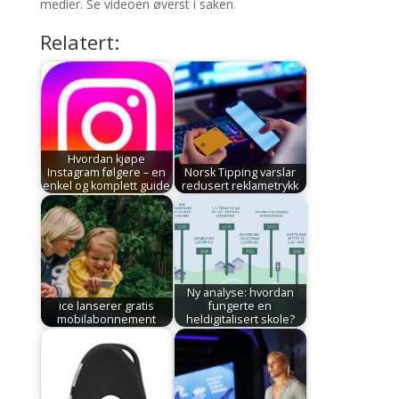
medier. Se videoen øverst i saken.
Relatert:
Hvordan kjøpe
Instagram følgere – en
Norsk Tipping varslar
enkel og komplett guide
redusert reklametrykk
Ny analyse: hvordan
ice lanserer gratis
fungerte en
mobilabonnement
heldigitalisert skole?