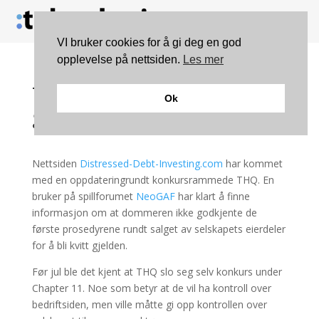
VI bruker cookies for å gi deg en god
opplevelse på nettsiden.
Les mer
THQ budrunde ikke
Ok
godkjent
Nettsiden
Distressed-Debt-Investing.com
har kommet
med en oppdateringrundt konkursrammede THQ. En
bruker på spillforumet
NeoGAF
har klart å finne
informasjon om at dommeren ikke godkjente de
første prosedyrene rundt salget av selskapets eierdeler
for å bli kvitt gjelden.
Før jul ble det kjent at THQ slo seg selv konkurs under
Chapter 11. Noe som betyr at de vil ha kontroll over
bedriftsiden, men ville måtte gi opp kontrollen over