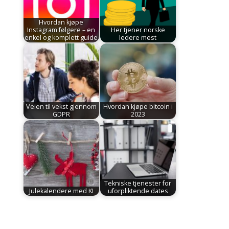
Hvordan kjøpe
Instagram følgere – en
Her tjener norske
enkel og komplett guide
ledere mest
Veien til vekst gjennom
Hvordan kjøpe bitcoin i
GDPR
2023
Tekniske tjenester for
Julekalendere med KI
uforpliktende dates