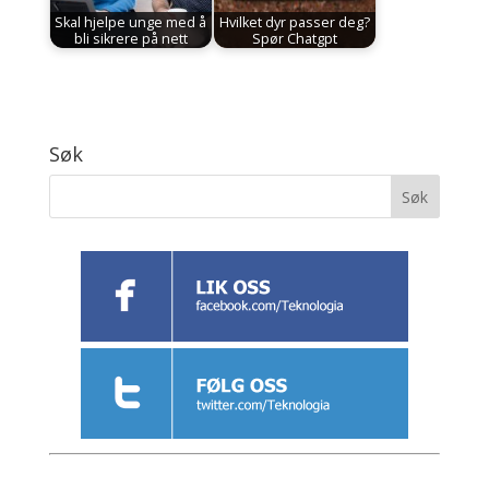
Skal hjelpe unge med å
Hvilket dyr passer deg?
bli sikrere på nett
Spør Chatgpt
Søk