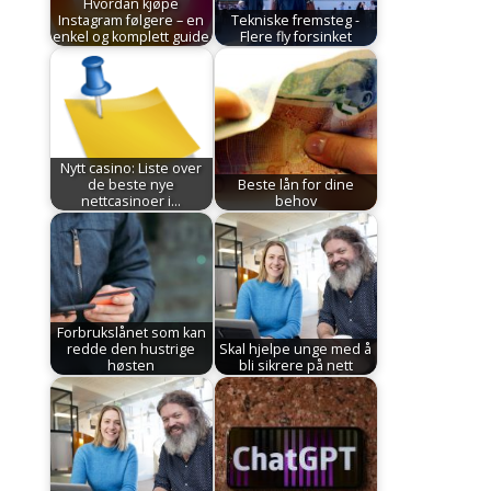
Hvordan kjøpe
Instagram følgere – en
Tekniske fremsteg -
enkel og komplett guide
Flere fly forsinket
Nytt casino: Liste over
de beste nye
Beste lån for dine
nettcasinoer i…
behov
Forbrukslånet som kan
redde den hustrige
Skal hjelpe unge med å
høsten
bli sikrere på nett