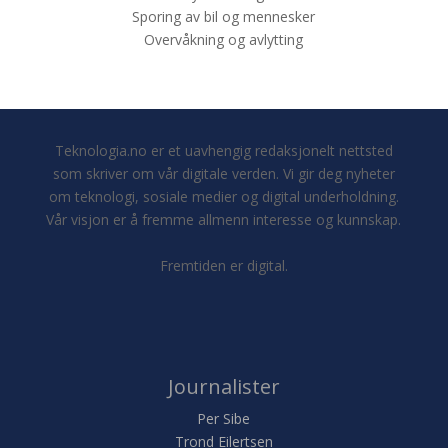
Sporing av bil og mennesker
Overvåkning og avlytting
Teknologia.no er et uavhengig redaksjonelt nettsted
som skriver om vår digitale verden. Vi gir deg nyheter
om teknologi, sosiale medier og digital underholdning.
Vår visjon er å fremme allmenn interesse og kunnskap.
Fremtiden er digital.
Journalister
Per Sibe
Trond Eilertsen