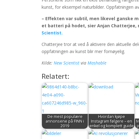
kunst, for eksempel naturbilder. Oppfatningen av
– Effekten var subtil, men likevel ganske
et batteri på hodet, sier Anjan Chatterjee,
Scientist.
Chatterjee tror at ved å aktivere den aktuelle de
oppfatningen av kunst blir mer fornøyelig.
Kilde:
New Scientist
via
Mashable
Relatert:
De mest populære
Hvordan kjøpe
annonsene på FINN i
Instagram følgere – en
M
2019
enkel og komplett guide
j