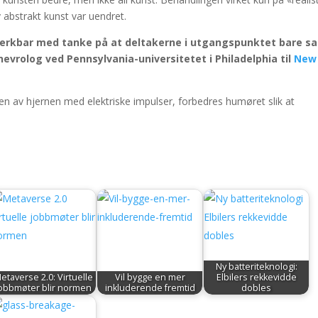
 abstrakt kunst var uendret.
 merkbar med tanke på at deltakerne i utgangspunktet bare sa
 nevrolog ved Pennsylvania-universitetet i Philadelphia til
New
len av hjernen med elektriske impulser, forbedres humøret slik at
Ny batteriteknologi:
etaverse 2.0: Virtuelle
Vil bygge en mer
Elbilers rekkevidde
obbmøter blir normen
inkluderende fremtid
dobles