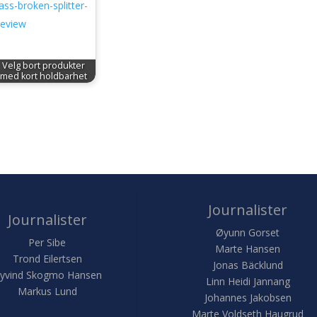
Velg bort produkter
med kort holdbarhet
Journalister
Journalister
Øyunn Gorset
Per Sibe
Marte Hansen
Trond Eilertsen
Jonas Bäcklund
yvind Skogmo Hansen
Linn Heidi Jannang
Markus Lund
Johannes Jakobsen
Marte Voldseth Haugrud