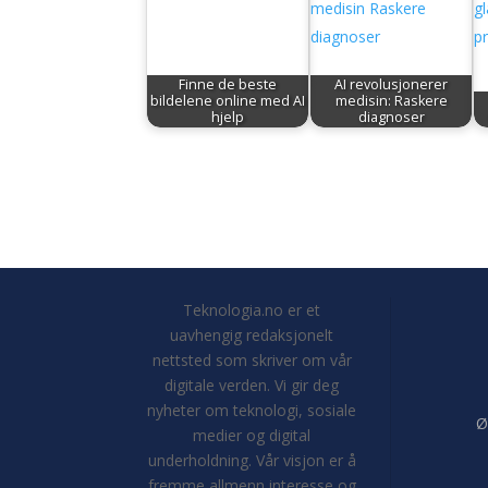
Finne de beste
AI revolusjonerer
bildelene online med AI
medisin: Raskere
hjelp
diagnoser
Teknologia.no er et
uavhengig redaksjonelt
nettsted som skriver om vår
digitale verden. Vi gir deg
nyheter om teknologi, sosiale
Ø
medier og digital
underholdning. Vår visjon er å
fremme allmenn interesse og