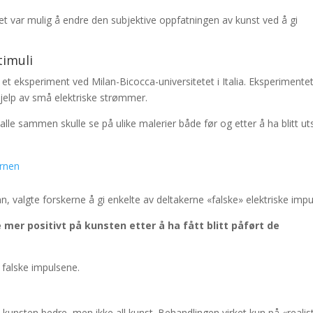
t var mulig å endre den subjektive oppfatningen av kunst ved å gi
timuli
t eksperiment ved Milan-Bicocca-universitetet i Italia. Eksperimente
 hjelp av små elektriske strømmer.
lle sammen skulle se på ulike malerier både før og etter å ha blitt ut
ernen
n, valgte forskerne å gi enkelte av deltakerne «falske» elektriske impu
mer positivt på kunsten etter å ha fått blitt påført de
 falske impulsene.
unsten bedre, men ikke all kunst. Behandlingen virket kun på «realis