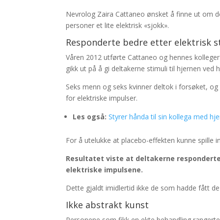
Nevrolog Zaira Cattaneo ønsket å finne ut om de
personer et lite elektrisk «sjokk».
Responderte bedre etter elektrisk s
Våren 2012 utførte Cattaneo og hennes kolleger e
gikk ut på å gi deltakerne stimuli til hjernen ved
Seks menn og seks kvinner deltok i forsøket, og a
for elektriske impulser.
Les også:
Styrer hånda til sin kollega med hj
For å utelukke at placebo-effekten kunne spille in
Resultatet viste at deltakerne responderte 
elektriske impulsene.
Dette gjaldt imidlertid ikke de som hadde fått de
Ikke abstrakt kunst
Personene som fikk en ekte behandling rangerte k