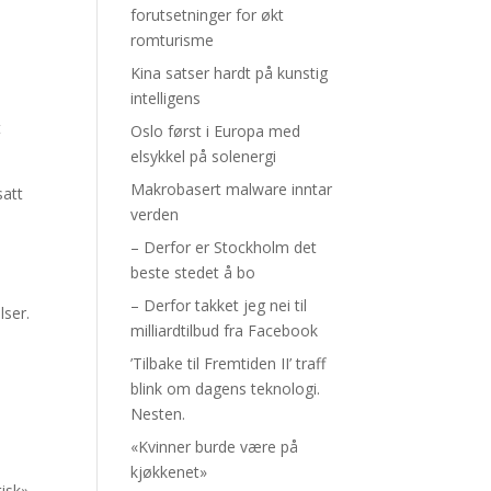
forutsetninger for økt
romturisme
Kina satser hardt på kunstig
intelligens
t
Oslo først i Europa med
elsykkel på solenergi
Makrobasert malware inntar
satt
verden
– Derfor er Stockholm det
beste stedet å bo
– Derfor takket jeg nei til
lser.
milliardtilbud fra Facebook
’Tilbake til Fremtiden II’ traff
blink om dagens teknologi.
Nesten.
«Kvinner burde være på
kjøkkenet»
tisk»