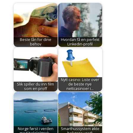
Beste lån for dine
Hvordan få en perfekt
behov
Linkedin-profil
Nytt casino: Liste over
Slik spiller du inn film
de beste nye
som en proff
nettcasinoer i…
Norge først i verden
Smarthussystem økte