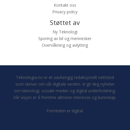
Kontakt oss
Privacy policy
Støttet av
Ny Teknologi
Sporing av bil og mennesker
Overvåkning og avlytting
Teknologia.no er et uavhengig redaksjonelt nettsted
som skriver om vår digitale verden. Vi gir deg nyheter
om teknologi, sosiale medier og digital underholdning.
Vår visjon er å fremme allmenn interesse og kunnskap.
Fremtiden er digital.