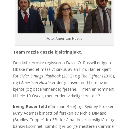
Foto: American Hustle
Team razzle dazzle kjeltringjakt.
Den kritikerroste regissøren David O. Russell er igjen
tilbake med et massivt sirkus av en film. Han er kjent
for
Sivler Linings Playbook
(2012) og
The Fighter
(2010),
og i
American Hustle
er det gjensyn med flere av de
kjente (og oscarvinnende) fjesene. Filmen er nominert
til hele 10 Oscar, men er den virkelig verdt det?
Irving Rosenfeld
(Christian Bale) og Sydney Prosser
(Amy Adams) blir tatt på fersken av Richie DiMaso
(Bradley Cooper) fra FBI for å ha drevet ulovlig lån- og
bankvirksomhet. Samtidig vil borgermesteren Carmine