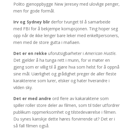
Polito gjenoppbygge New Jeresey med ulovlige penger,
men for gode formål.
Irv og Sydney blir
derfor tvunget til å samarbeide
med FBI for å bekjempe korrupsjonen. Ting hoper seg
opp når de ikke lenger bare leker med enkeltpersoners,
men med de store gutta i mafiaen.
Det er en rekke
uforutsigbarheter i
American Hustle.
Det gjelder å ha tunga rett i munn, for vi møter en
gjeng som er villig til å gjøre hva som helst for å oppnå
sine mål. Uærlighet og grådighet preger de aller fleste
karakterene som lurer, elsker og hater hverandre i
vilden sky.
Det er med andre
ord flere av kakaraktene som
spiller roller store deler av filmen, som til tider utfordrer
publikum oppmerksomhet og tilstedeværelse i filmen.
Du synes kanskje dette høres forvirrende ut? Det er i
så fall filmen også.