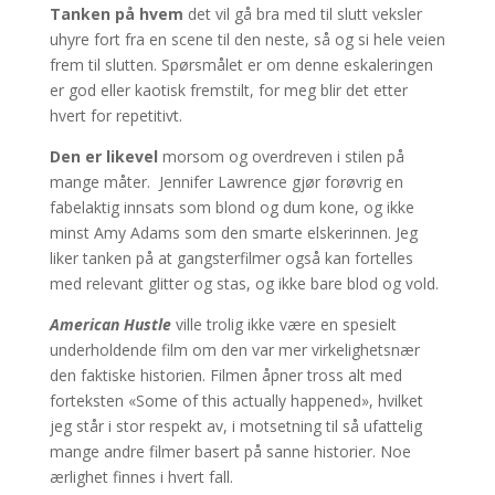
Tanken på hvem
det vil gå bra med til slutt veksler
uhyre fort fra en scene til den neste, så og si hele veien
frem til slutten. Spørsmålet er om denne eskaleringen
er god eller kaotisk fremstilt, for meg blir det etter
hvert for repetitivt.
Den er likevel
morsom og overdreven i stilen på
mange måter. Jennifer Lawrence gjør forøvrig en
fabelaktig innsats som blond og dum kone, og ikke
minst Amy Adams som den smarte elskerinnen. Jeg
liker tanken på at gangsterfilmer også kan fortelles
med relevant glitter og stas, og ikke bare blod og vold.
American Hustle
ville trolig ikke være en spesielt
underholdende film om den var mer virkelighetsnær
den faktiske historien. Filmen åpner tross alt med
forteksten «Some of this actually happened», hvilket
jeg står i stor respekt av, i motsetning til så ufattelig
mange andre filmer basert på sanne historier. Noe
ærlighet finnes i hvert fall.