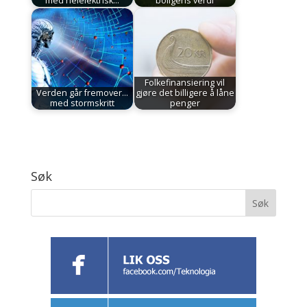
med helelektrisk…
boligens verdi
Folkefinansiering vil
Verden går fremover...
gjøre det billigere å låne
med stormskritt
penger
Søk