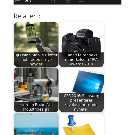
Relatert:
DJI Osmo Mobile 6 løfter
Canon feirer seks
mobilvideo til nye
utmerkelser i TIPA
høyder
Awards 2018
CES 2016: Samsung
presenterer
Hvordan Bruke AI til
revolusjonerende
Industridesign
nyheter