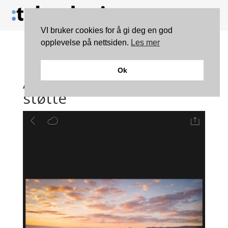
VI bruker cookies for å gi deg en god
opplevelse på nettsiden.
Les mer
Lightroom 2.0 for
Ok
Android med full DNG-
støtte