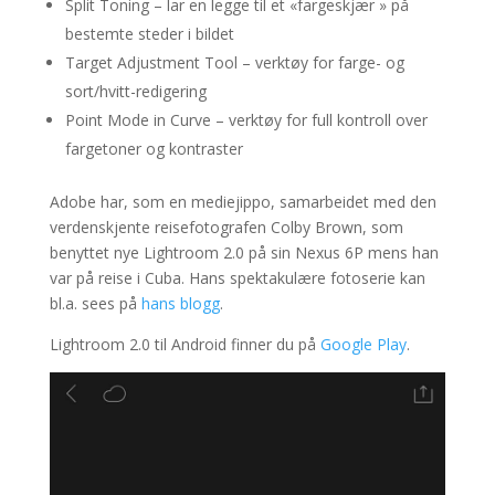
Split Toning – lar en legge til et «fargeskjær » på
bestemte steder i bildet
Target Adjustment Tool – verktøy for farge- og
sort/hvitt-redigering
Point Mode in Curve – verktøy for full kontroll over
fargetoner og kontraster
Adobe har, som en mediejippo, samarbeidet med den
verdenskjente reisefotografen Colby Brown, som
benyttet nye Lightroom 2.0 på sin Nexus 6P mens han
var på reise i Cuba. Hans spektakulære fotoserie kan
bl.a. sees på
hans blogg
.
Lightroom 2.0 til Android finner du på
Google Play
.