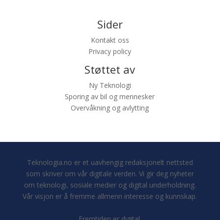
Sider
Kontakt oss
Privacy policy
Støttet av
Ny Teknologi
Sporing av bil og mennesker
Overvåkning og avlytting
Teknologia.no er et uavhengig redaksjonelt nettsted
som skriver om vår digitale verden. Vi gir deg nyheter
om teknologi, sosiale medier og digital underholdning.
Vår visjon er å fremme allmenn interesse og kunnskap.
Fremtiden er digital.