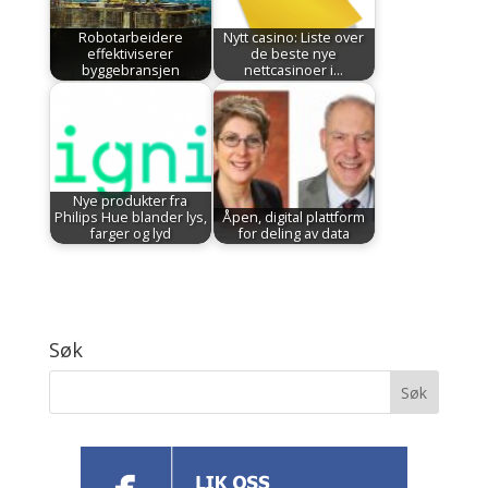
Robotarbeidere
Nytt casino: Liste over
effektiviserer
de beste nye
byggebransjen
nettcasinoer i…
Nye produkter fra
Philips Hue blander lys,
Åpen, digital plattform
farger og lyd
for deling av data
Søk