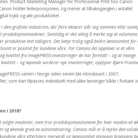
ten. Product Marketing Manager for Professional Print hos Canon
anon holder lederposisjonen, og mener at tilbakegangen i antallet
ital trykk og økt produktivitet.
g i den grafiske industrien, der flere aktører slår seg sammen eller samk
et produksjonsmaskiner. Samtidig er det viktig å merke seg at volumene
mer produktive enn tidligere. Det betyr trolig også bedre lønnsomhet for
lsomt er positivt for kundene våre. For Canons del opplever vi at våre
g kvalitet fra ImagePRESS-investeringer de har foretatt – og at mange
y kvalitet – og løpende vurderer nye investeringer, opplyser Bjørn Frants
agePRESS-serien i Norge siden serien ble introdusert i 2007.
r, som kan tilpasses individuelt med ulike løsninger både i forkant 
en i 2018?
llet solgte maskiner, men tror produksjonsvolumene for hver maskin vil ø
rhet og økende grad av automatisering. Canons mål er å styrke den solid
 kundene våre ytterligere merverdi og lønnsomhet gjennom bransjens b