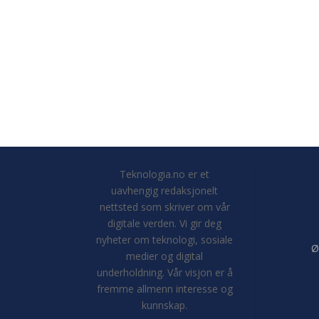
Teknologia.no er et
uavhengig redaksjonelt
nettsted som skriver om vår
digitale verden. Vi gir deg
nyheter om teknologi, sosiale
Ø
medier og digital
underholdning. Vår visjon er å
fremme allmenn interesse og
kunnskap.