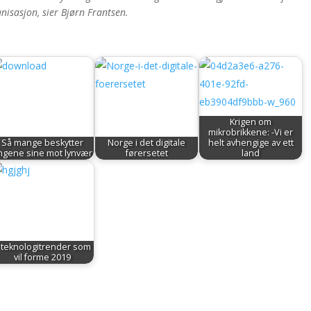
nisasjon, sier Bjørn Frantsen.
Krigen om
mikrobrikkene: -Vi er
Så mange beskytter
Norge i det digitale
helt avhengige av ett
ingene sine mot lynvær
førersetet
land
 teknologitrender som
vil forme 2019