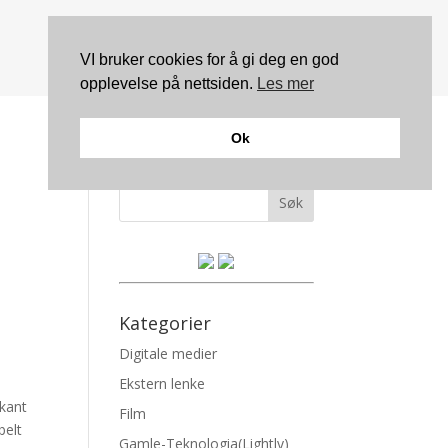
VI bruker cookies for å gi deg en god
opplevelse på nettsiden.
Les mer
Ok
Søk
Kategorier
Digitale medier
i
Ekstern lenke
rkant
Film
belt
Gamle-Teknologia(Lightly)