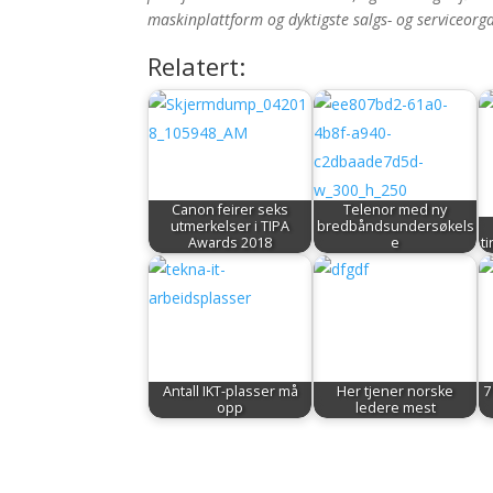
maskinplattform og dyktigste salgs- og serviceorga
Relatert:
Canon feirer seks
Telenor med ny
utmerkelser i TIPA
bredbåndsundersøkels
Awards 2018
e
t
Antall IKT-plasser må
Her tjener norske
7
opp
ledere mest