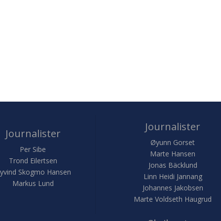
Journalister
Journalister
Øyunn Gorset
Per Sibe
Marte Hansen
Trond Eilertsen
Jonas Bäcklund
yvind Skogmo Hansen
Linn Heidi Jannang
Markus Lund
Johannes Jakobsen
Marte Voldseth Haugrud