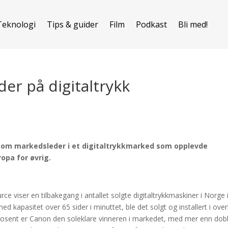
Teknologi
Tips & guider
Film
Podkast
Bli med!
er på digitaltrykk
 som markedsleder i et digitaltrykkmarked som opplevde
ropa for øvrig.
ce viser en tilbakegang i antallet solgte digitaltrykkmaskiner i Norge 
 kapasitet over 65 sider i minuttet, ble det solgt og installert i ove
osent er Canon den soleklare vinneren i markedet, med mer enn dob