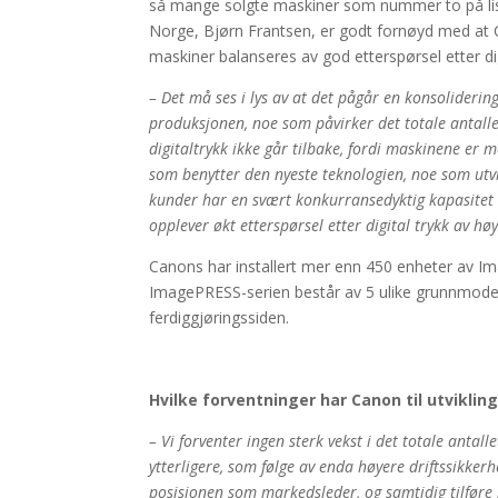
så mange solgte maskiner som nummer to på lis
Norge, Bjørn Frantsen, er godt fornøyd med at C
maskiner balanseres av god etterspørsel etter dig
– Det må ses i lys av at det pågår en konsoliderin
produksjonen, noe som påvirker det totale antall
digitaltrykk ikke går tilbake, fordi maskinene er 
som benytter den nyeste teknologien, noe som utvi
kunder har en svært konkurransedyktig kapasitet o
opplever økt etterspørsel etter digital trykk av hø
Canons har installert mer enn 450 enheter av Im
ImagePRESS-serien består av 5 ulike grunnmodelle
ferdiggjøringssiden.
Hvilke forventninger har Canon til utvikling
– Vi forventer ingen sterk vekst i det totale anta
ytterligere, som følge av enda høyere driftssikke
posisjonen som markedsleder, og samtidig tilføre