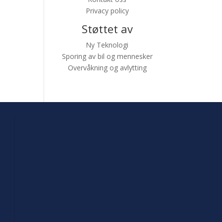
Privacy policy
Støttet av
Ny Teknologi
Sporing av bil og mennesker
Overvåkning og avlytting