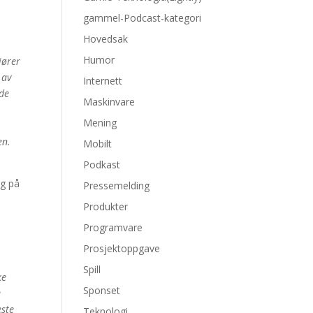
gammel-Podcast-kategori
Hovedsak
Humor
jører
 av
Internett
 de
Maskinvare
Mening
en.
Mobilt
Podkast
og på
Pressemelding
Produkter
Programvare
Prosjektoppgave
Spill
ke
Sponset
e
este
Teknologi