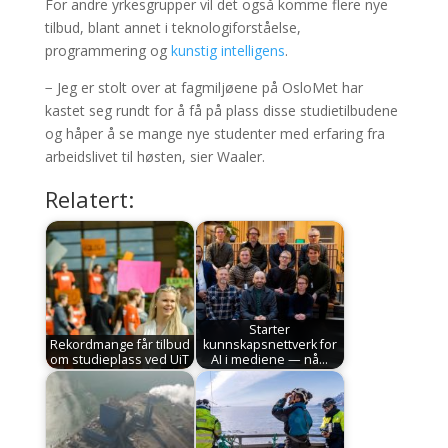
For andre yrkesgrupper vil det også komme flere nye
tilbud, blant annet i teknologiforståelse,
programmering og
kunstig intelligens
.
− Jeg er stolt over at fagmiljøene på OsloMet har
kastet seg rundt for å få på plass disse studietilbudene
og håper å se mange nye studenter med erfaring fra
arbeidslivet til høsten, sier Waaler.
Relatert:
Starter
Rekordmange får tilbud
kunnskapsnettverk for
om studieplass ved UiT
AI i mediene — nå…