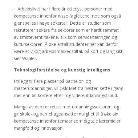
− Arbeidslivet har i flere år etterlyst personer med
kompetanse innenfor disse fagfeltene, noe som også
gjenspeiles i høye søkertall. Dette er studier som
rekrutterer søkere fra sektorer som er hardt rammet
av smitteverntiltakene, slik som servicenæringen og
kultursektoren. Å øke antall studenter her kan derfor
være et viktig arbeidsmarkedstiltak på kort og lang sikt,
sier Waaler.
Teknologiforståelse og kunstig intelligens
I tillegg til flere plasser på bachelor- og
masterutdanninger, vil OsloMet fra høsten sette i gang
mer enn 60 kortere etter- og videreutdanningstilbud.
Mange av dem er rettet mot utdanningssektoren, og
gir skole- og barnehageansatte mulighet til å øke sin
kompetanse innenfor temaer som digitale læremidler,
mangfold og innovasjon.