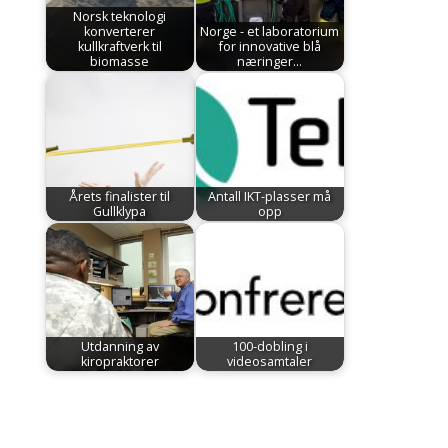
Norsk teknologi
konverterer
Norge - et laboratorium
kullkraftverk til
for innovative blå
biomasse
næringer…
Årets finalister til
Antall IKT-plasser må
Gullklypa
opp
Utdanning av
100-dobling i
kiropraktorer
videosamtaler