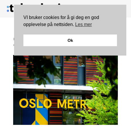
VI bruker cookies for å gi deg en god
opplevelse på nettsiden.
Les mer
OsloMet vil tilby over
Ok
700 nye studieplasser