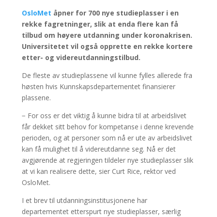
OsloMet
åpner for 700 nye studieplasser i en
rekke fagretninger, slik at enda flere kan få
tilbud om høyere utdanning under koronakrisen.
Universitetet vil også opprette en rekke kortere
etter- og videreutdanningstilbud.
De fleste av studieplassene vil kunne fylles allerede fra
høsten hvis Kunnskapsdepartementet finansierer
plassene.
− For oss er det viktig å kunne bidra til at arbeidslivet
får dekket sitt behov for kompetanse i denne krevende
perioden, og at personer som nå er ute av arbeidslivet
kan få mulighet til å videreutdanne seg. Nå er det
avgjørende at regjeringen tildeler nye studieplasser slik
at vi kan realisere dette, sier Curt Rice, rektor ved
OsloMet.
I et brev til utdanningsinstitusjonene har
departementet etterspurt nye studieplasser, særlig