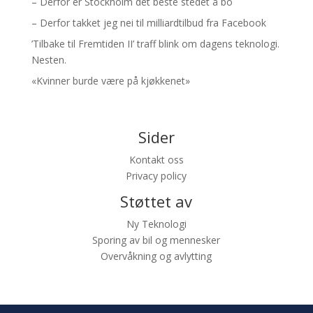
– Derfor er Stockholm det beste stedet å bo
– Derfor takket jeg nei til milliardtilbud fra Facebook
’Tilbake til Fremtiden II’ traff blink om dagens teknologi.
Nesten.
«Kvinner burde være på kjøkkenet»
Sider
Kontakt oss
Privacy policy
Støttet av
Ny Teknologi
Sporing av bil og mennesker
Overvåkning og avlytting