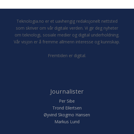
Teknologia.no er et uavhengig redaksjonelt nettsted
som skriver om vår digitale verden. Vi gir deg nyheter
om teknologi, sosiale medier og digital underholdning.
Vår visjon er å fremme allmenn interesse og kunnskap.
Fremtiden er digital.
Journalister
Per Sibe
Trond Eilertsen
Øyvind Skogmo Hansen
Markus Lund