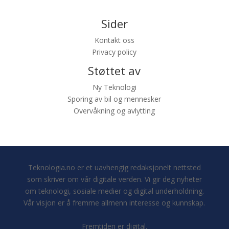
Sider
Kontakt oss
Privacy policy
Støttet av
Ny Teknologi
Sporing av bil og mennesker
Overvåkning og avlytting
Teknologia.no er et uavhengig redaksjonelt nettsted
som skriver om vår digitale verden. Vi gir deg nyheter
om teknologi, sosiale medier og digital underholdning.
Vår visjon er å fremme allmenn interesse og kunnskap.
Fremtiden er digital.