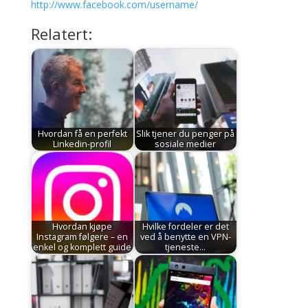
http://www.facebook.com/username/
Relatert:
Hvordan få en perfekt
Slik tjener du penger på
Linkedin-profil
sosiale medier
Hvordan kjøpe
Hvilke fordeler er det
Instagram følgere – en
ved å benytte en VPN-
enkel og komplett guide
tjeneste…