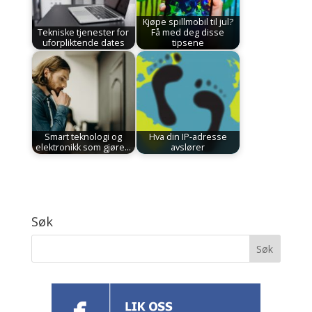
Kjøpe spillmobil til jul?
Tekniske tjenester for
Få med deg disse
uforpliktende dates
tipsene
Smart teknologi og
Hva din IP-adresse
elektronikk som gjøre…
avslører
Søk