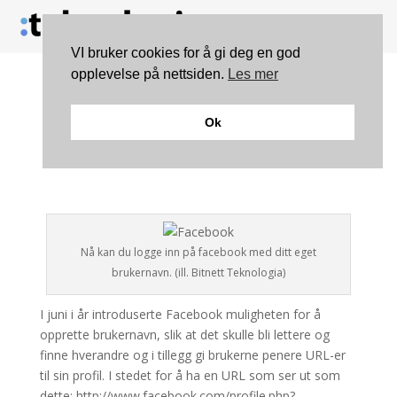
VI bruker cookies for å gi deg en god
opplevelse på nettsiden.
Les mer
Logg inn på Facebook
Ok
med brukernavn
Nå kan du logge inn på facebook med ditt eget
brukernavn. (ill. Bitnett Teknologia)
I juni i år introduserte Facebook muligheten for å
opprette brukernavn, slik at det skulle bli lettere og
finne hverandre og i tillegg gi brukerne penere URL-er
til sin profil. I stedet for å ha en URL som ser ut som
dette: http://www.facebook.com/profile.php?