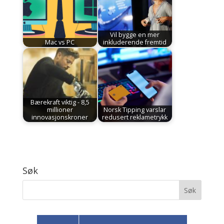
Vil bygge en mer
Mac vs PC
inkluderende fremtid
Bærekraft viktig - 8,5
millioner
Norsk Tipping varslar
innovasjonskroner
redusert reklametrykk
Søk