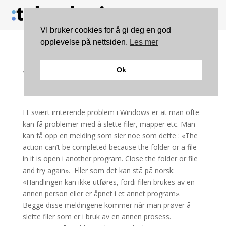
VI bruker cookies for å gi deg en god
opplevelse på nettsiden.
Les mer
Slett filer som er i bruk
Ok
Et svært irriterende problem i Windows er at man ofte
kan få problemer med å slette filer, mapper etc. Man
kan få opp en melding som sier noe som dette : «The
action can’t be completed because the folder or a file
in it is open i another program. Close the folder or file
and try again». Eller som det kan stå på norsk:
«Handlingen kan ikke utføres, fordi filen brukes av en
annen person eller er åpnet i et annet program».
Begge disse meldingene kommer når man prøver å
slette filer som er i bruk av en annen prosess.