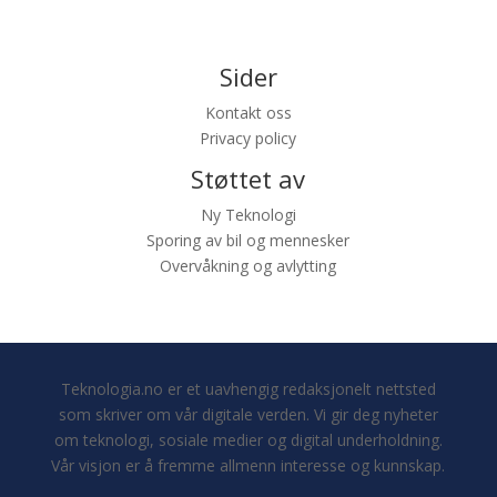
Sider
Kontakt oss
Privacy policy
Støttet av
Ny Teknologi
Sporing av bil og mennesker
Overvåkning og avlytting
Teknologia.no er et uavhengig redaksjonelt nettsted
som skriver om vår digitale verden. Vi gir deg nyheter
om teknologi, sosiale medier og digital underholdning.
Vår visjon er å fremme allmenn interesse og kunnskap.