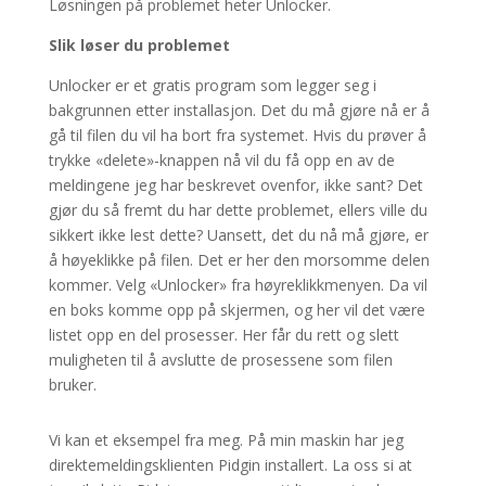
Løsningen på problemet heter Unlocker.
Slik løser du problemet
Unlocker er et gratis program som legger seg i
bakgrunnen etter installasjon. Det du må gjøre nå er å
gå til filen du vil ha bort fra systemet. Hvis du prøver å
trykke «delete»-knappen nå vil du få opp en av de
meldingene jeg har beskrevet ovenfor, ikke sant? Det
gjør du så fremt du har dette problemet, ellers ville du
sikkert ikke lest dette? Uansett, det du nå må gjøre, er
å høyeklikke på filen. Det er her den morsomme delen
kommer. Velg «Unlocker» fra høyreklikkmenyen. Da vil
en boks komme opp på skjermen, og her vil det være
listet opp en del prosesser. Her får du rett og slett
muligheten til å avslutte de prosessene som filen
bruker.
Vi kan et eksempel fra meg. På min maskin har jeg
direktemeldingsklienten Pidgin installert. La oss si at