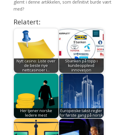
glemt i denne artikkelen, som definitivt burde vært
med?
Relatert:
Nytt casino: Liste over
Sbanken på topp i
de beste nye
kundeopplevd
nettcasinoer i…
innovasjon
Her tjener norske
Europeiske takst-regler
ledere mest
for første gang på norsk