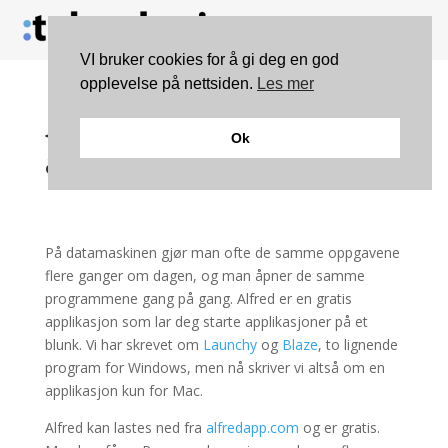
VI bruker cookies for å gi deg en god
opplevelse på nettsiden.
Les mer
{Mac} Alfred – genial
Ok
applikasjonsstarter
På datamaskinen gjør man ofte de samme oppgavene
flere ganger om dagen, og man åpner de samme
programmene gang på gang. Alfred er en gratis
applikasjon som lar deg starte applikasjoner på et
blunk. Vi har skrevet om
Launchy
og
Blaze
, to lignende
program for Windows, men nå skriver vi altså om en
applikasjon kun for Mac.
Alfred kan lastes ned fra
alfredapp.com
og er gratis.