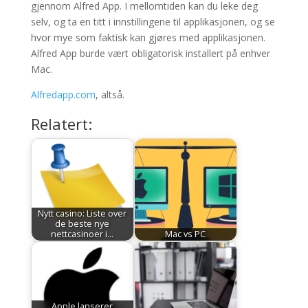
gjennom Alfred App. I mellomtiden kan du leke deg
selv, og ta en titt i innstillingene til applikasjonen, og se
hvor mye som faktisk kan gjøres med applikasjonen.
Alfred App burde vært obligatorisk installert på enhver
Mac.
Alfredapp.com
, altså.
Relatert:
Nytt casino: Liste over
de beste nye
nettcasinoer i…
Mac vs PC
Apple lanserer