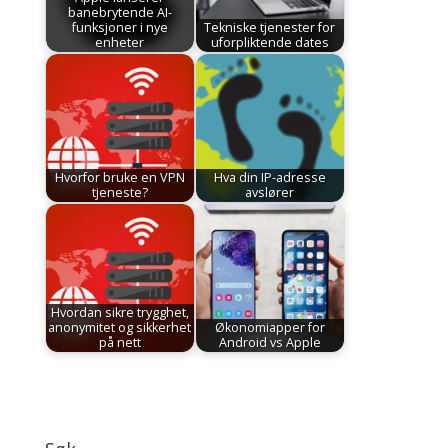
banebrytende AI-
funksjoner i nye
Tekniske tjenester for
enheter
uforpliktende dates
Hvorfor bruke en VPN
Hva din IP-adresse
tjeneste?
avslører
Hvordan sikre trygghet,
anonymitet og sikkerhet
Økonomiapper for
på nett
Android vs Apple