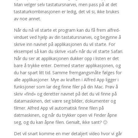
Man velger selv tastatursnarvei, men pass på at det
tastaturkombinasjonen er ledig, det vil si, ikke brukes
av noe annet.
Når du nå vil starte et program kan du få frem alfred-
vinduet ved hjelp av din tastatursnarvei, og begynne å
skrive inn navnet på applikasjonen du vil starte. For
eksempel så kan du skrive «saf» når du vil starte Safari.
Når du ser at applikasjonen dukker opp i listen er det
bare å trykke enter. Dermed starter applikasjonen, og
du har spart litt tid. Samme fremgangsmåte følges for
alle applikasjoner. Mye av kraften i Alfred App ligger i
funksjoner som lar deg finne filer på din Mac. Prøv å
skriv «find» og deretter navnet på det du vil finne på
datamaskinen, det være seg bilder, dokumenter og
filmer. Alfred App vil automatisk finne filen på
datmaskinen, og når du trykker open vil Finder åpne
seg, og du kan åpne filen. Genialt, ikke sant? 🙂
Det vil snart komme en mer detaljert video hvor vi går