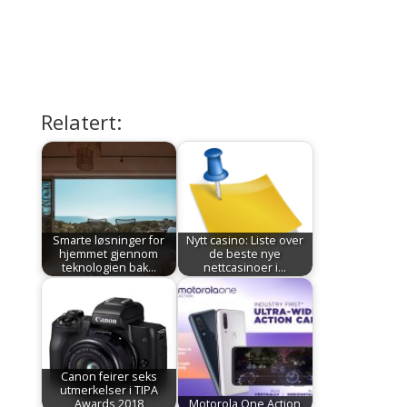
Relatert:
Smarte løsninger for
Nytt casino: Liste over
hjemmet gjennom
de beste nye
teknologien bak…
nettcasinoer i…
Canon feirer seks
utmerkelser i TIPA
Awards 2018
Motorola One Action