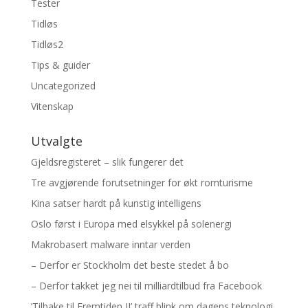
Tester
Tidløs
Tidløs2
Tips & guider
Uncategorized
Vitenskap
Utvalgte
Gjeldsregisteret – slik fungerer det
Tre avgjørende forutsetninger for økt romturisme
Kina satser hardt på kunstig intelligens
Oslo først i Europa med elsykkel på solenergi
Makrobasert malware inntar verden
– Derfor er Stockholm det beste stedet å bo
– Derfor takket jeg nei til milliardtilbud fra Facebook
’Tilbake til Fremtiden II’ traff blink om dagens teknologi.