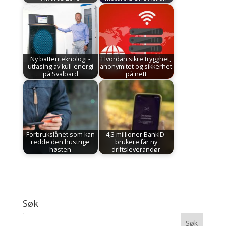
Ny batteriteknologi -
Hvordan sikre trygghet,
utfasing av kull-energi
anonymitet og sikkerhet
på Svalbard
på nett
Forbrukslånet som kan
4,3 millioner BankID-
redde den hustrige
brukere får ny
høsten
driftsleverandør
Søk