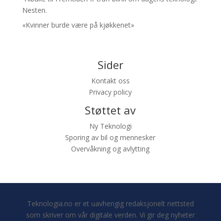
Nesten.
«Kvinner burde være på kjøkkenet»
Sider
Kontakt oss
Privacy policy
Støttet av
Ny Teknologi
Sporing av bil og mennesker
Overvåkning og avlytting
Teknologia.no er et uavhengig redaksjonelt nettsted
som skriver om vår digitale verden. Vi gir deg nyheter