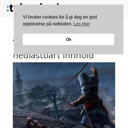
VI bruker cookies for å gi deg en god
opplevelse på nettsiden.
Les mer
Assassin’s Creed:
Ok
Revelations får
nedlastbart innhold