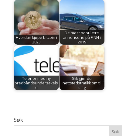
De mest populære
Hvordan kjøpe bitcoin i
annonsene på FINN i
2023
2019
Telenor med ny
Slik gjør du
bredbåndsundersøkels
nettstedstrafikk om til
e
salg
Søk