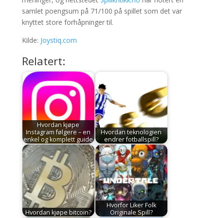
samlet poengsum på 71/100 på spillet som det var
knyttet store forhåpninger til.
Kilde:
Joystiq.com
Relatert:
Hvordan kjøpe
Instagram følgere – en
Hvordan teknologien
enkel og komplett guide
endrer fotballspill?
Hvorfor Liker Folk
Hvordan kjøpe bitcoin?
Originale Spill?