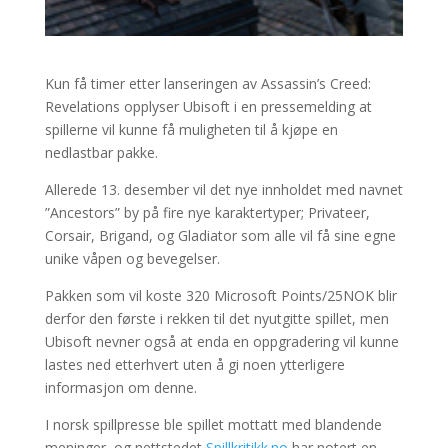
Kun få timer etter lanseringen av Assassin’s Creed:
Revelations opplyser Ubisoft i en pressemelding at
spillerne vil kunne få muligheten til å kjøpe en
nedlastbar pakke.
Allerede 13. desember vil det nye innholdet med navnet
”Ancestors” by på fire nye karaktertyper; Privateer,
Corsair, Brigand, og Gladiator som alle vil få sine egne
unike våpen og bevegelser.
Pakken som vil koste 320 Microsoft Points/25NOK blir
derfor den første i rekken til det nyutgitte spillet, men
Ubisoft nevner også at enda en oppgradering vil kunne
lastes ned etterhvert uten å gi noen ytterligere
informasjon om denne.
I norsk spillpresse ble spillet mottatt med blandende
meninger, og nettstedet
Spillkritikk.no
har notert en