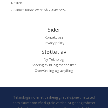
Nesten.
«Kvinner burde være på kjøkkenet»
Sider
Kontakt oss
Privacy policy
Støttet av
Ny Teknologi
Sporing av bil og mennesker
Overvåkning og avlytting
Teknologia.no er et uavhengig redaksjonelt nettsted
som skriver om vår digitale verden. Vi gir deg nyheter