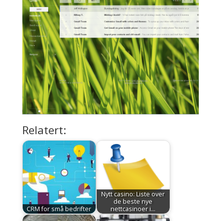
Relatert:
Nytt casino: Liste over
de beste nye
CRM for små bedrifter
nettcasinoer i…