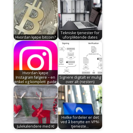
Tekniske tjenester for
Hvordan kjøpe bitcoin?
uforpliktende dates
Hvordan kjøpe
Instagram følgere – en
Signere digitalt er mulig
enkel og komplett guide
over alt (nesten)
Hvilke fordeler er det
ved å benytte en VPN-
Julekalendere med KI
tjeneste…