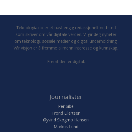
Teknologia.no er et uavhengig redaksjonelt nettsted
som skriver om vår digitale verden. Vi gir deg nyheter
om teknologi, sosiale medier og digital underholdning.
Vår visjon er å fremme allmenn interesse og kunnskap.
Fremtiden er digital.
Journalister
Per Sibe
Trond Eilertsen
Øyvind Skogmo Hansen
Markus Lund