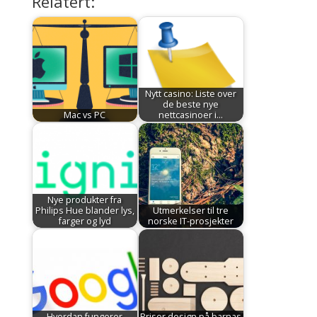
Relatert:
Nytt casino: Liste over
de beste nye
Mac vs PC
nettcasinoer i…
Nye produkter fra
Philips Hue blander lys,
Utmerkelser til tre
farger og lyd
norske IT-prosjekter
Hvordan fungerer
Priser design på barnas