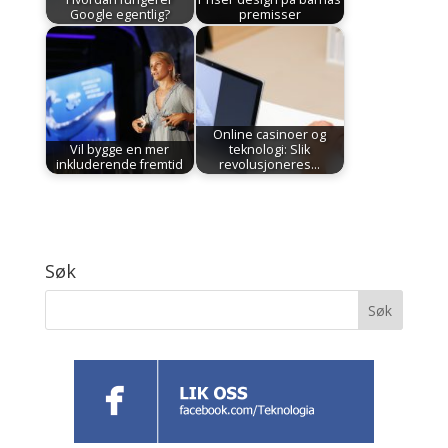
Google egentlig?
premisser
Online casinoer og
Vil bygge en mer
teknologi: Slik
inkluderende fremtid
revolusjoneres…
Søk