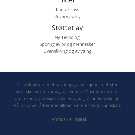
Kontakt oss
Privacy policy
Støttet av
Ny Teknologi
Sporing av bil og mennesker
Overvåkning og avlytting
Teknologia.no er et uavhengig redaksjonelt nettsted
som skriver om vår digitale verden. Vi gir deg nyheter
om teknologi, sosiale medier og digital underholdning.
Vår visjon er å fremme allmenn interesse og kunnskap.
Fremtiden er digital.