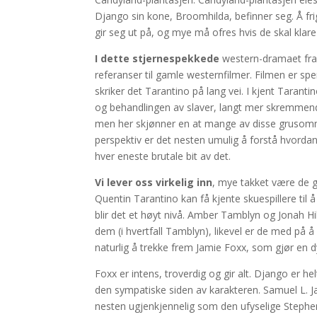
Django sin kone, Broomhilda, befinner seg. Å frigjø
gir seg ut på, og mye må ofres hvis de skal klare
I dette stjernespekkede
western-dramaet fra 
referanser til gamle westernfilmer. Filmen er spen
skriker det Tarantino på lang vei. I kjent Taranti
og behandlingen av slaver, langt mer skremmende
men her skjønner en at mange av disse grusomme
perspektiv er det nesten umulig å forstå hvordan s
hver eneste brutale bit av det.
Vi lever oss virkelig inn
, mye takket være de 
Quentin Tarantino kan få kjente skuespillere til å
blir det et høyt nivå. Amber Tamblyn og Jonah Hi
dem (i hvertfall Tamblyn), likevel er de med på å
naturlig å trekke frem Jamie Foxx, som gjør en dyk
Foxx er intens, troverdig og gir alt. Django er hel
den sympatiske siden av karakteren. Samuel L. 
nesten ugjenkjennelig som den ufyselige Stephen,