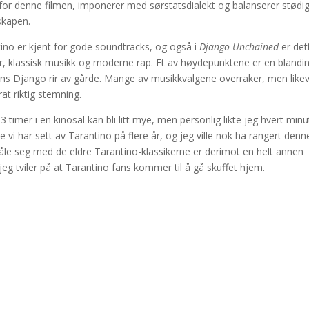
or denne filmen, imponerer med sørstatsdialekt og balanserer stødi
skapen.
tino er kjent for gode soundtracks, og også i
Django Unchained
er det
er, klassisk musikk og moderne rap. Et av høydepunktene er en blandi
s Django rir av gårde. Mange av musikkvalgene overraker, men likev
urat riktig stemning.
timer i en kinosal kan bli litt mye, men personlig likte jeg hvert minut
 vi har sett av Tarantino på flere år, og jeg ville nok ha rangert denn
le seg med de eldre Tarantino-klassikerne er derimot en helt annen
g jeg tviler på at Tarantino fans kommer til å gå skuffet hjem.