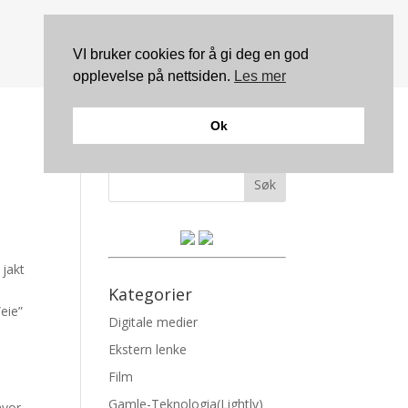
VI bruker cookies for å gi deg en god
opplevelse på nettsiden.
Les mer
Ok
Søk
 jakt
e
Kategorier
”eie”
Digitale medier
n
Ekstern lenke
Film
Gamle-Teknologia(Lightly)
hvor