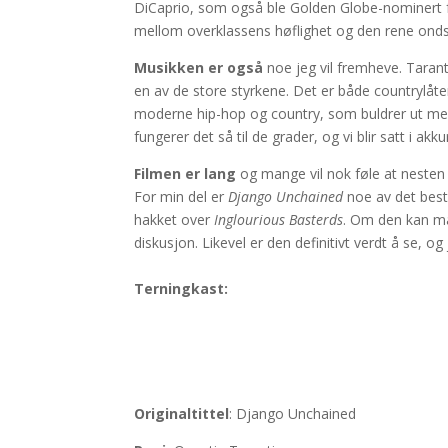
DiCaprio, som også ble Golden Globe-nominert f
mellom overklassens høflighet og den rene ond
Musikken er også
noe jeg vil fremheve. Taran
en av de store styrkene. Det er både countrylåt
moderne hip-hop og country, som buldrer ut men
fungerer det så til de grader, og vi blir satt i akk
Filmen er lang
og mange vil nok føle at nesten 3 
For min del er
Django Unchained
noe av det beste
hakket over
Inglourious Basterds
. Om den kan må
diskusjon. Likevel er den definitivt verdt å se, o
Terningkast:
Or
iginaltittel
: Django Unchained