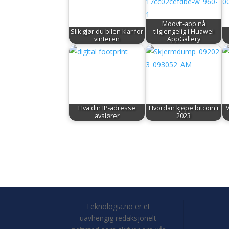
Moovit-app nå
Slik gjør du bilen klar for
tilgjengelig i Huawei
vinteren
AppGallery
Hva din IP-adresse
Hvordan kjøpe bitcoin i
avslører
2023
Teknologia.no er et
uavhengig redaksjonelt