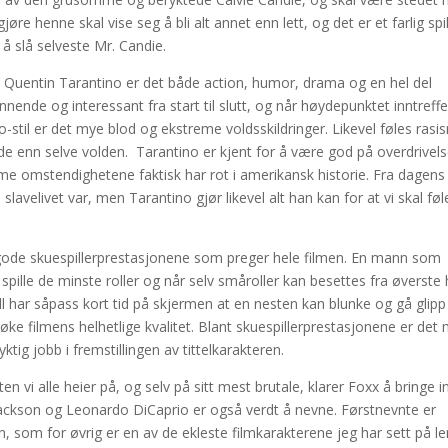
re henne skal vise seg å bli alt annet enn lett, og det er et farlig spil
 å slå selveste Mr. Candie.
Quentin Tarantino er det både action, humor, drama og en hel del
nende og interessant fra start til slutt, og når høydepunktet inntreffe
no-stil er det mye blod og ekstreme voldsskildringer. Likevel føles ras
 enn selve volden. Tarantino er kjent for å være god på overdrivels
 omstendighetene faktisk har rot i amerikansk historie. Fra dagens
lavelivet var, men Tarantino gjør likevel alt han kan for at vi skal føl
gode skuespillerprestasjonene som preger hele filmen. En mann som
 spille de minste roller og når selv småroller kan besettes fra øverste 
ll har såpass kort tid på skjermen at en nesten kan blunke og gå glipp
 øke filmens helhetlige kvalitet. Blant skuespillerprestasjonene er det
tig jobb i fremstillingen av tittelkarakteren.
ten vi alle heier på, og selv på sitt mest brutale, klarer Foxx å bringe i
Jackson og Leonardo DiCaprio er også verdt å nevne. Førstnevnte er
 som for øvrig er en av de ekleste filmkarakterene jeg har sett på le