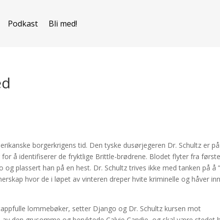
Podkast
Bli med!
ed
merikanske borgerkrigens tid. Den tyske dusørjegeren Dr. Schultz er på
for å identifiserer de fryktlige Brittle-brødrene. Blodet flyter fra først
ngo og plassert han på en hest. Dr. Schultz trives ikke med tanken på å 
erskap hvor de i løpet av vinteren dreper hvite kriminelle og håver in
tappfulle lommebøker, setter Django og Dr. Schultz kursen mot
s av den grusomme og beryktede Calvie Candie, og skal være stedet 