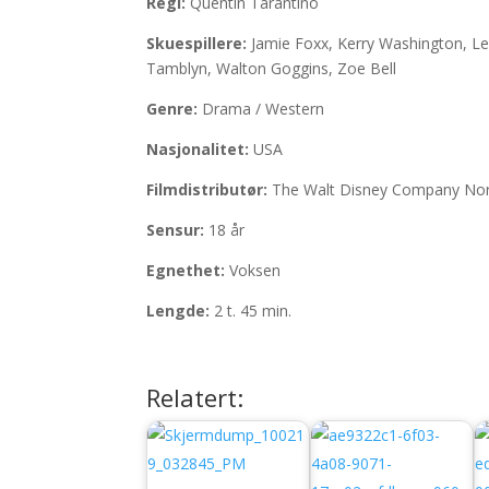
Regi:
Quentin Tarantino
Skuespillere:
Jamie Foxx, Kerry Washington, Leo
Tamblyn, Walton Goggins, Zoe Bell
Genre:
Drama / Western
Nasjonalitet:
USA
Filmdistributør:
The Walt Disney Company Nor
Sensur:
18 år
Egnethet:
Voksen
Lengde:
2 t. 45 min.
Relatert: