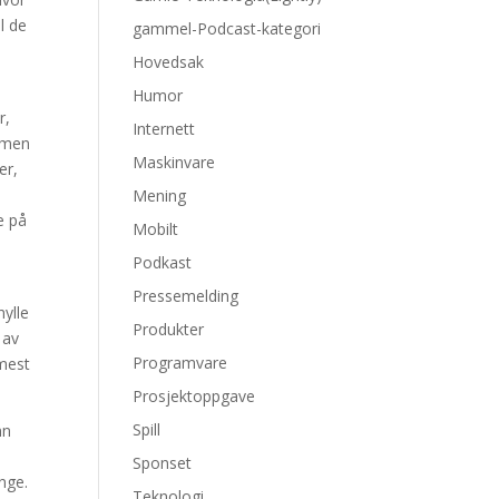
l de
gammel-Podcast-kategori
Hovedsak
Humor
r,
Internett
ismen
Maskinvare
er,
Mening
e på
Mobilt
Podkast
Pressemelding
hylle
Produkter
 av
Programvare
 mest
Prosjektoppgave
Spill
nn
Sponset
nge.
Teknologi