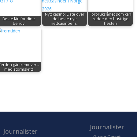
Nytt casino: Liste over
Forbrukslånet som kan
Beste lån for dine
de beste nye
redde den hustrige
behov
nettcasinoer i…
høsten
Verden går fremover...
med stormskritt
Journalister
Journalister
Øyunn Gorset