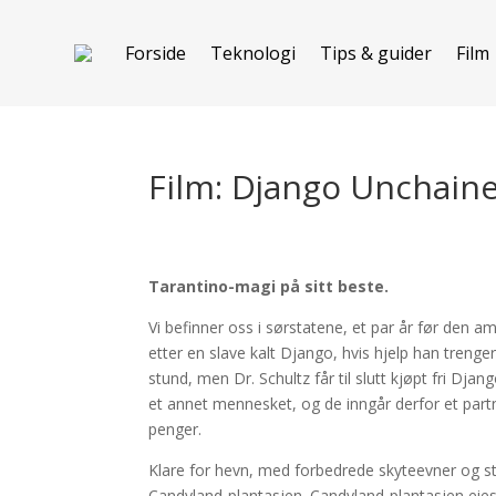
Forside
Teknologi
Tips & guider
Film
Film: Django Unchain
Tarantino-magi på sitt beste.
Vi befinner oss i sørstatene
, et par år før den a
etter en slave kalt Django, hvis hjelp han trenger 
stund, men Dr. Schultz får til slutt kjøpt fri Dja
et annet mennesket, og de inngår derfor et partn
penger.
Klare for hevn, med forbedrede skyteevner og s
Candyland-plantasjen. Candyland-plantasjen eie