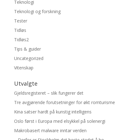
Teknologi
Teknologi og forskning
Tester
Tidløs
Tidløs2
Tips & guider
Uncategorized
Vitenskap
Utvalgte
Gjeldsregisteret – slik fungerer det
Tre avgjørende forutsetninger for økt romturisme
Kina satser hardt på kunstig intelligens
Oslo først i Europa med elsykkel på solenergi
Makrobasert malware inntar verden
– Derfor er Stockholm det beste stedet å bo