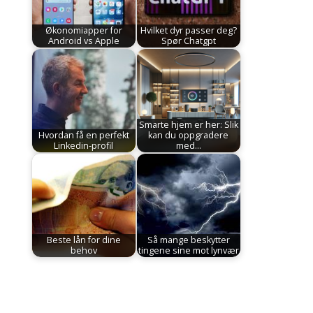
Økonomiapper for
Hvilket dyr passer deg?
Android vs Apple
Spør Chatgpt
Smarte hjem er her: Slik
Hvordan få en perfekt
kan du oppgradere
Linkedin-profil
med…
Beste lån for dine
Så mange beskytter
behov
tingene sine mot lynvær