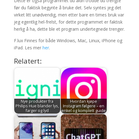
Dette er også programmet du aldri trodde du trengte
før du faktisk begynte å bruke det. Selv syntes jeg det
virket litt unødvendig, men etter bare en times bruk var
jeg egentlig hel-frelst, for dette programmet er faktisk
herlig å ha, dette ble et program undertegnede trenger.
F.lux Finnes for både Windows, Mac, Linux, iPhone og
iPad. Les mer
her
.
Relatert:
Nye produkter fra
Hvordan kjøpe
Philips Hue blander lys,
Instagram følgere – en
farger og lyd
enkel og komplett guide