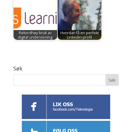
Rekordhøy bruk av
Hvordan få en perfekt
digital undervisning
Linkedin-profil
Søk