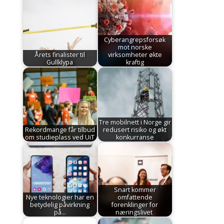
Cyberangrepsforsøk
mot norske
Årets finalister til
virksomheter økte
Gullklypa
kraftig
Tre mobilnett i Norge gir
Rekordmange får tilbud
redusert risiko og økt
om studieplass ved UiT
konkurranse
Snart kommer
Nye teknologier har en
omfattende
betydelig påvirkning
forenklinger for
på…
næringslivet