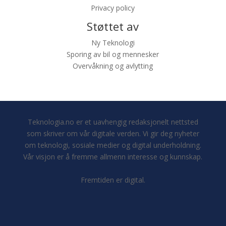
Privacy policy
Støttet av
Ny Teknologi
Sporing av bil og mennesker
Overvåkning og avlytting
Teknologia.no er et uavhengig redaksjonelt nettsted
som skriver om vår digitale verden. Vi gir deg nyheter
om teknologi, sosiale medier og digital underholdning.
Vår visjon er å fremme allmenn interesse og kunnskap.
Fremtiden er digital.