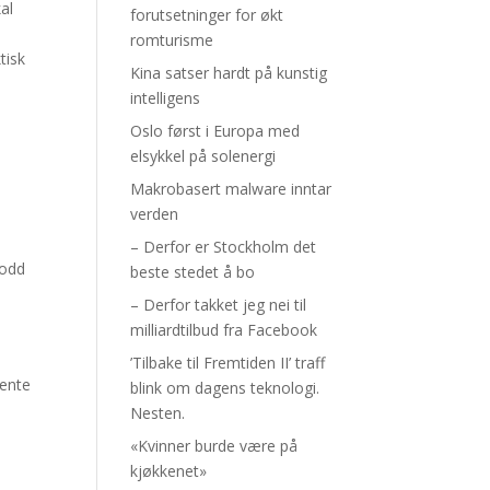
al
forutsetninger for økt
romturisme
tisk
Kina satser hardt på kunstig
intelligens
Oslo først i Europa med
elsykkel på solenergi
Makrobasert malware inntar
verden
– Derfor er Stockholm det
bodd
beste stedet å bo
– Derfor takket jeg nei til
milliardtilbud fra Facebook
’Tilbake til Fremtiden II’ traff
jente
blink om dagens teknologi.
Nesten.
«Kvinner burde være på
kjøkkenet»