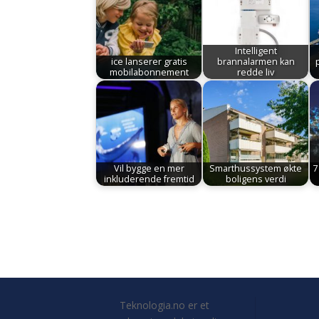
Intelligent
ice lanserer gratis
brannalarmen kan
mobilabonnement
redde liv
Vil bygge en mer
Smarthussystem økte
7
inkluderende fremtid
boligens verdi
Teknologia.no er et