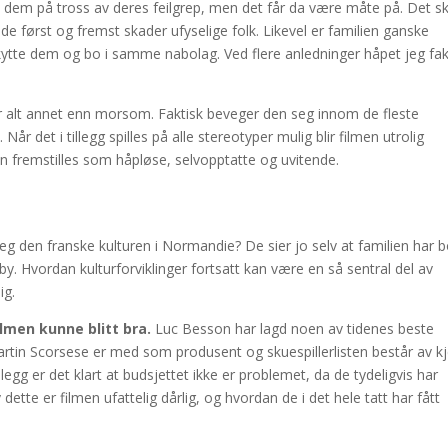
 på dem på tross av deres feilgrep, men det får da være måte på. Det sk
de først og fremst skader ufyselige folk. Likevel er familien ganske
ytte dem og bo i samme nabolag. Ved flere anledninger håpet jeg fak
 alt annet enn morsom. Faktisk beveger den seg innom de fleste
år det i tillegg spilles på alle stereotyper mulig blir filmen utrolig
 fremstilles som håpløse, selvopptatte og uvitende.
seg den franske kulturen i Normandie? De sier jo selv at familien har 
 by. Hvordan kulturforviklinger fortsatt kan være en så sentral del av
ig.
filmen kunne blitt bra.
Luc Besson har lagd noen av tidenes beste
 Martin Scorsese er med som produsent og skuespillerlisten består av k
illegg er det klart at budsjettet ikke er problemet, da de tydeligvis har
 dette er filmen ufattelig dårlig, og hvordan de i det hele tatt har fått