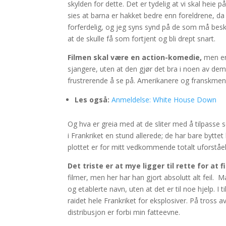
skylden for dette. Det er tydelig at vi skal heie
sies at barna er hakket bedre enn foreldrene, da 
forferdelig, og jeg syns synd på de som må besk
at de skulle få som fortjent og bli drept snart.
Filmen skal være en action-komedie,
men er
sjangere, uten at den gjør det bra i noen av dem. N
frustrerende å se på. Amerikanere og franskmenn
Les også:
Anmeldelse: White House Down
Og hva er greia med at de sliter med å tilpasse 
i Frankriket en stund allerede; de har bare byttet
plottet er for mitt vedkommende totalt uforståel
Det triste er at mye ligger til rette for at 
filmer, men her har han gjort absolutt alt feil.
og etablerte navn, uten at det er til noe hjelp. I t
raidet hele Frankriket for eksplosiver. På tross av
distribusjon er forbi min fatteevne.