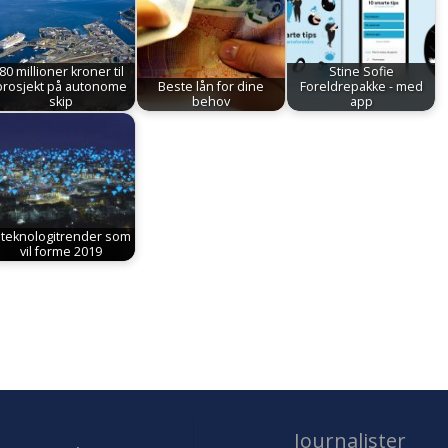
80 millioner kroner til
Stine Sofie
prosjekt på autonome
Beste lån for dine
Foreldrepakke - med
skip
behov
app
 teknologitrender som
vil forme 2019
Journalister