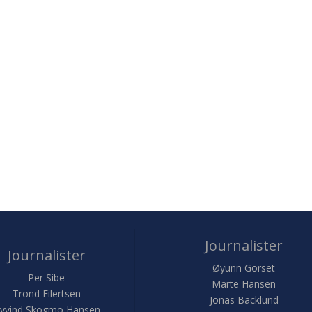
Journalister
Journalister
Øyunn Gorset
Per Sibe
Marte Hansen
Trond Eilertsen
Jonas Bäcklund
yvind Skogmo Hansen