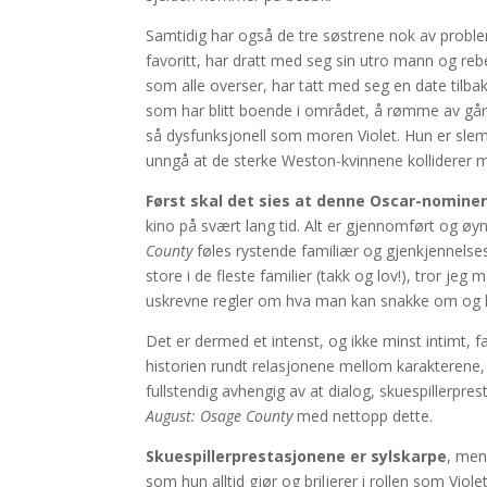
Samtidig har også de tre søstrene nok av problem
favoritt, har dratt med seg sin utro mann og reb
som alle overser, har tatt med seg en date tilba
som har blitt boende i området, å rømme av går
så dysfunksjonell som moren Violet. Hun er slem, t
unngå at de sterke Weston-kvinnene kolliderer 
Først skal det sies at denne Oscar-nomine
kino på svært lang tid. Alt er gjennomført og øyn
County
føles rystende familiær og gjenkjennelse
store i de fleste familier (takk og lov!), tror je
uskrevne regler om hva man kan snakke om og hv
Det er dermed et intenst, og ikke minst intimt, 
historien rundt relasjonene mellom karakterene, 
fullstendig avhengig av at dialog, skuespillerpre
August: Osage County
med nettopp dette.
Skuespillerprestasjonene er sylskarpe
, men
som hun alltid gjør og briljerer i rollen som Vio