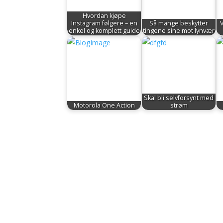
Hvordan kjøpe
Instagram følgere – en
Så mange beskytter
enkel og komplett guide
tingene sine mot lynvær
Skal bli selvforsynt med
Motorola One Action
strøm