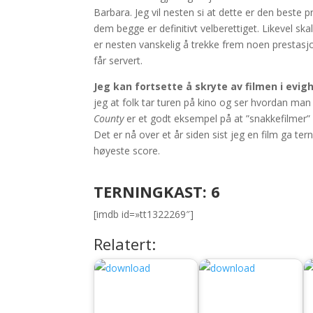
Barbara. Jeg vil nesten si at dette er den beste
dem begge er definitivt velberettiget. Likevel ska
er nesten vanskelig å trekke frem noen prestasjo
får servert.
Jeg kan fortsette å skryte av filmen i evig
jeg at folk tar turen på kino og ser hvordan man k
County
er et godt eksempel på at ”snakkefilmer” i
Det er nå over et år siden sist jeg en film ga tern
høyeste score.
TERNINGKAST: 6
[imdb id=»tt1322269″]
Relatert: