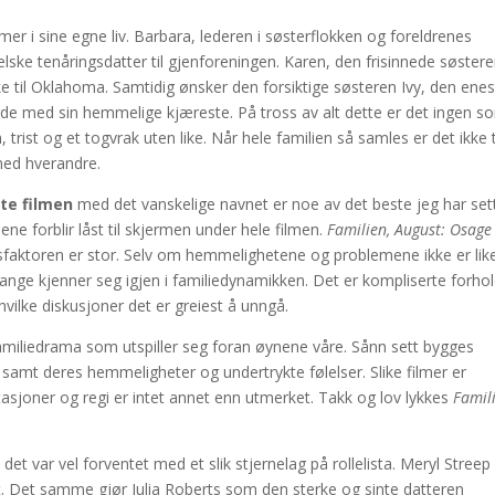
er i sine egne liv. Barbara, lederen i søsterflokken og foreldrenes
elske tenåringsdatter til gjenforeningen. Karen, den frisinnede søster
ke til Oklahoma. Samtidig ønsker den forsiktige søsteren Ivy, den ene
de med sin hemmelige kjæreste. På tross av alt dette er det ingen s
rist og et togvrak uten like. Når hele familien så samles er det ikke t
med hverandre.
rte filmen
med det vanskelige navnet er noe av det beste jeg har set
ene forblir låst til skjermen under hele filmen.
Familien, August: Osage
sfaktoren er stor. Selv om hemmelighetene og problemene ikke er lik
g mange kjenner seg igjen i familiedynamikken. Det er kompliserte forho
ilke diskusjoner det er greiest å unngå.
familiedrama som utspiller seg foran øynene våre. Sånn sett bygges
samt deres hemmeligheter og undertrykte følelser. Slike filmer er
stasjoner og regi er intet annet enn utmerket. Takk og lov lykkes
Famil
 det var vel forventet med et slik stjernelag på rollelista. Meryl Streep
let. Det samme gjør Julia Roberts som den sterke og sinte datteren