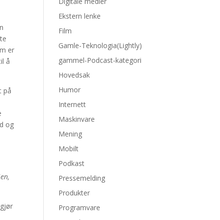
Digitale medier
Ekstern lenke
en
Film
ste
Gamle-Teknologia(Lightly)
om er
gammel-Podcast-kategori
il å
Hovedsak
Humor
t på
Internett
e
Maskinvare
ld og
Mening
Mobilt
Podkast
ien,
Pressemelding
Produkter
 gjør
Programvare