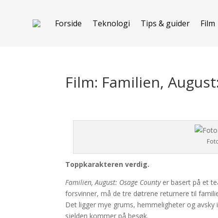
Forside
Teknologi
Tips & guider
Film
Film: Familien, Augus
Fot
Toppkarakteren verdig.
Familien, August: Osage County
er basert på et te
forsvinner, må de tre døtrene returnere til fami
Det ligger mye grums, hemmeligheter og avsky i 
sjelden kommer på besøk.