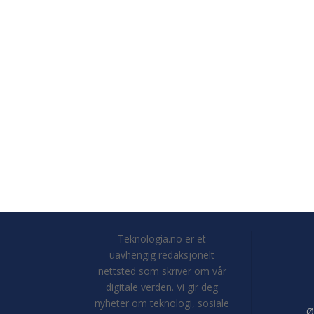
Teknologia.no er et
uavhengig redaksjonelt
nettsted som skriver om vår
digitale verden. Vi gir deg
nyheter om teknologi, sosiale
Ø