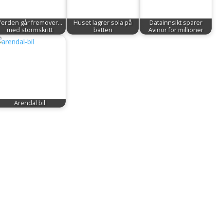
Verden går fremover...
Huset lagrer sola på
Datainnsikt sparer
med stormskritt
batteri
Avinor for millioner
Arendal bil