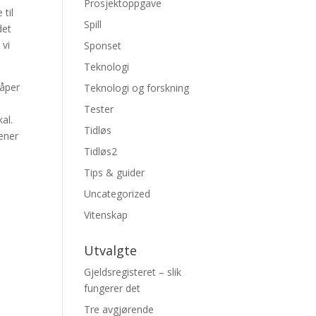
Prosjektoppgave
 til
Spill
det
 vi
Sponset
Teknologi
håper
Teknologi og forskning
Tester
al.
Tidløs
ener
Tidløs2
Tips & guider
Uncategorized
Vitenskap
Utvalgte
Gjeldsregisteret – slik
fungerer det
Tre avgjørende