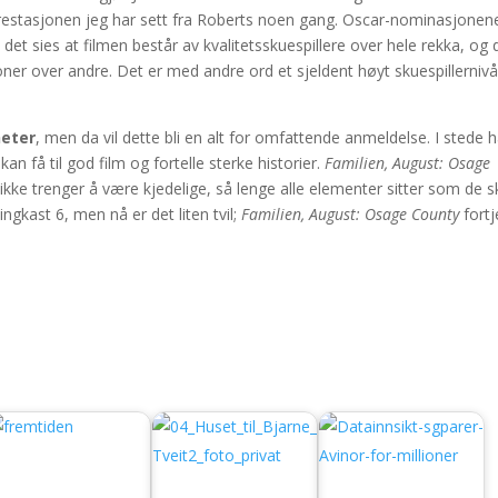
 prestasjonen jeg har sett fra Roberts noen gang. Oscar-nominasjonene
l det sies at filmen består av kvalitetsskuespillere over hele rekka, og 
ner over andre. Det er med andre ord et sjeldent høyt skuespillernivå
heter
, men da vil dette bli en alt for omfattende anmeldelse. I stede 
an få til god film og fortelle sterke historier.
Familien, August: Osage
kke trenger å være kjedelige, så lenge alle elementer sitter som de sk
ingkast 6, men nå er det liten tvil;
Familien, August: Osage County
fortj