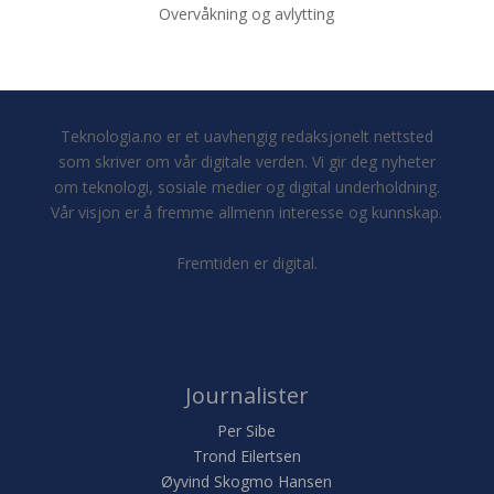
Overvåkning og avlytting
Teknologia.no er et uavhengig redaksjonelt nettsted
som skriver om vår digitale verden. Vi gir deg nyheter
om teknologi, sosiale medier og digital underholdning.
Vår visjon er å fremme allmenn interesse og kunnskap.
Fremtiden er digital.
Journalister
Per Sibe
Trond Eilertsen
Øyvind Skogmo Hansen