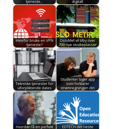
tjeneste…
digitalt
Hvorfor bruke en VPN
OsloMet vil tilby over
tjeneste?
700 nye studieplasser
Studenter lager app
Tekniske tjenester for
som forklarer
uforpliktende dates
strømregningen din
Hvordan få en perfekt
EDTECH det neste