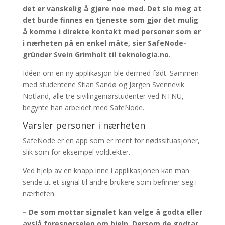
det er vanskelig å gjøre noe med. Det slo meg at
det burde finnes en tjeneste som gjør det mulig
å komme i direkte kontakt med personer som er
i nærheten på en enkel måte, sier SafeNode-
gründer Svein Grimholt til teknologia.no.
Idéen om en ny applikasjon ble dermed født. Sammen
med studentene Stian Sandø og Jørgen Svennevik
Notland, alle tre sivilingeniørstudenter ved NTNU,
begynte han arbeidet med SafeNode.
Varsler personer i nærheten
SafeNode er en app som er ment for nødssituasjoner,
slik som for eksempel voldtekter.
Ved hjelp av en knapp inne i applikasjonen kan man
sende ut et signal til andre brukere som befinner seg i
nærheten.
– De som mottar signalet kan velge å godta eller
avslå forespørselen om hjelp. Dersom de godtar