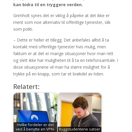
kan bidra til en tryggere verden.
Grimholt synes det er viktig å påpeke at det ikke er
ment som noe alternativ til offentlige tjenester, slik
som politi.
– Dette er heller et tillegg. Det anbefales alltid å ta
kontakt med offentlige tjenester hvis mulig, men
faktum er at det er mange situasjoner hvor man rett
og slett ikke har muligheten til å ta en telefonsamtale. I
disse situasjonene vil man ha større mulighet for å
trykke på en knapp, som tar et brøkdel av tiden.
Relatert:
Hvilke fordeler er det
ved å benytte en VPN-
Byggstudentene satser