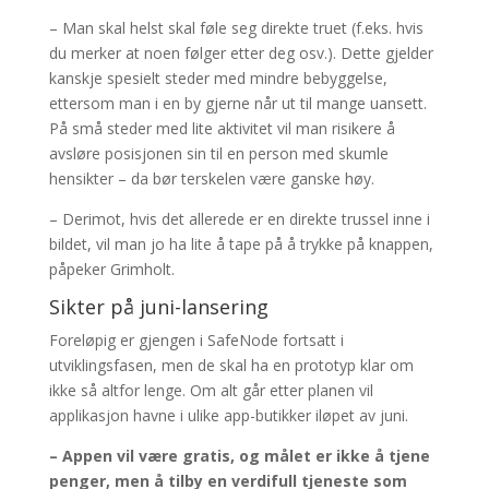
– Man skal helst skal føle seg direkte truet (f.eks. hvis
du merker at noen følger etter deg osv.). Dette gjelder
kanskje spesielt steder med mindre bebyggelse,
ettersom man i en by gjerne når ut til mange uansett.
På små steder med lite aktivitet vil man risikere å
avsløre posisjonen sin til en person med skumle
hensikter – da bør terskelen være ganske høy.
– Derimot, hvis det allerede er en direkte trussel inne i
bildet, vil man jo ha lite å tape på å trykke på knappen,
påpeker Grimholt.
Sikter på juni-lansering
Foreløpig er gjengen i SafeNode fortsatt i
utviklingsfasen, men de skal ha en prototyp klar om
ikke så altfor lenge. Om alt går etter planen vil
applikasjon havne i ulike app-butikker iløpet av juni.
– Appen vil være gratis, og målet er ikke å tjene
penger, men å tilby en verdifull tjeneste som