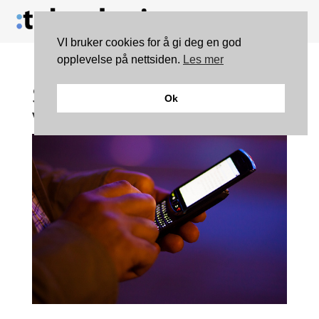
VI bruker cookies for å gi deg en god
opplevelse på nettsiden.
Les mer
Studenter vil stoppe
Ok
voldtekter med ny app