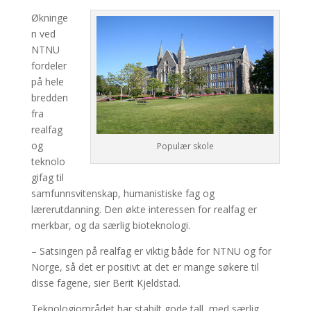
Økninge
n ved
NTNU
fordeler
på hele
bredden
fra
realfag
og
Populær skole
teknolo
gifag til
samfunnsvitenskap, humanistiske fag og
lærerutdanning. Den økte interessen for realfag er
merkbar, og da særlig bioteknologi.
– Satsingen på realfag er viktig både for NTNU og for
Norge, så det er positivt at det er mange søkere til
disse fagene, sier Berit Kjeldstad.
Teknologiområdet har stabilt gode tall, med særlig