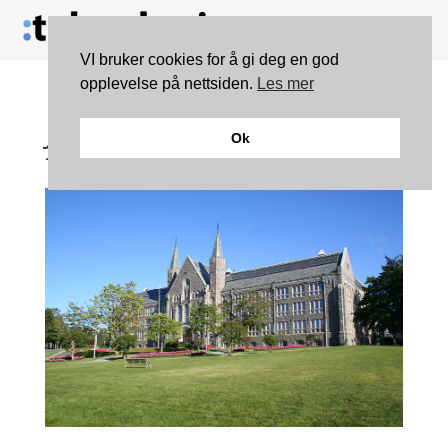
VI bruker cookies for å gi deg en god
opplevelse på nettsiden.
Les mer
Jevne og gode søkertall
Ok
for NTNU