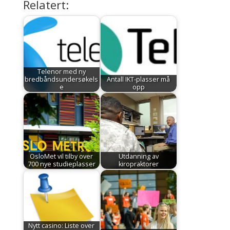
Relatert:
Telenor med ny
bredbåndsundersøkels
Antall IKT-plasser må
e
opp
OsloMet vil tilby over
Utdanning av
700 nye studieplasser
kiropraktorer
Nytt casino: Liste over