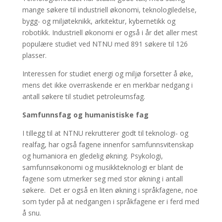
mange søkere til industriell økonomi, teknologiledelse,
bygg- og miljøteknikk, arkitektur, kybernetikk og
robotikk. Industriell økonomi er også i år det aller mest
populære studiet ved NTNU med 891 søkere til 126
plasser.
Interessen for studiet energi og miljø forsetter å øke,
mens det ikke overraskende er en merkbar nedgang i
antall søkere til studiet petroleumsfag.
Samfunnsfag og humanistiske fag
I tillegg til at NTNU rekrutterer godt til teknologi- og
realfag, har også fagene innenfor samfunnsvitenskap
og humaniora en gledelig økning. Psykologi,
samfunnsøkonomi og musikkteknologi er blant de
fagene som utmerker seg med stor økning i antall
søkere. Det er også en liten økning i språkfagene, noe
som tyder på at nedgangen i språkfagene er i ferd med
å snu.