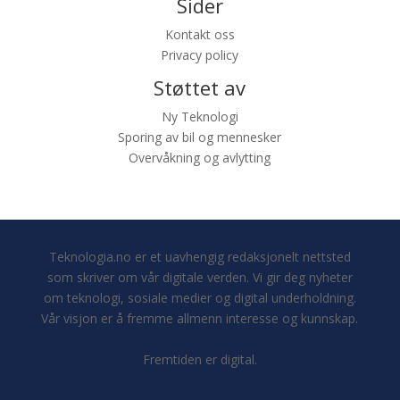
Sider
Kontakt oss
Privacy policy
Støttet av
Ny Teknologi
Sporing av bil og mennesker
Overvåkning og avlytting
Teknologia.no er et uavhengig redaksjonelt nettsted
som skriver om vår digitale verden. Vi gir deg nyheter
om teknologi, sosiale medier og digital underholdning.
Vår visjon er å fremme allmenn interesse og kunnskap.
Fremtiden er digital.