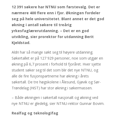
12 391 søkere har NTNU som førstevalg. Det er
nærmere 400 flere enn i fjor. Økningen fordeler
seg på hele universitetet. Blant annet er det god
økning i antall søkere til treårig
yrkesfaglærerutdanning. – Det er en god
utvikling, sier prorektor for utdanning Berit
Kjeldstad.
Aldri har så mange søkt seg til høyere utdanning.
Søkertallet er på 127 929 personer, noe som utgjør en
økning på 6,7 prosent i forhold til fjoråret. Hver sjette
student søker seg til det som blir det nye NTNU, og
alle de fire fusjonspartnerne har økning i årets
søkertall. De tre høgskolene i Ålesund, Gjøvik og Sør-
Trøndelag (HiST) har stor økning i søkermassen.
– Både økningen i søkertall nasjonalt og økning ved
nye NTNU er gledelig, sier NTNU-rektor Gunnar Bovim.
Realfag og teknologifag