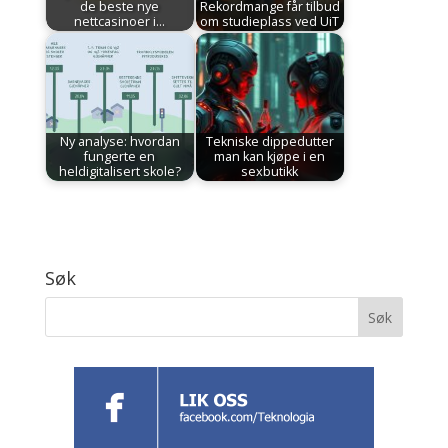
de beste nye
Rekordmange får tilbud
nettcasinoer i…
om studieplass ved UiT
Ny analyse: hvordan
Tekniske dippedutter
fungerte en
man kan kjøpe i en
heldigitalisert skole?
sexbutikk
Søk