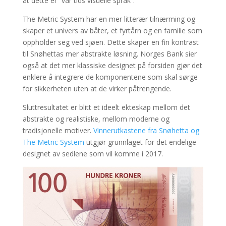
at dette er ”vår tids visuelle språk”.
The Metric System har en mer litterær tilnærming og
skaper et univers av båter, et fyrtårn og en familie som
oppholder seg ved sjøen. Dette skaper en fin kontrast
til Snøhettas mer abstrakte løsning. Norges Bank sier
også at det mer klassiske designet på forsiden gjør det
enklere å integrere de komponentene som skal sørge
for sikkerheten uten at de virker påtrengende.
Sluttresultatet er blitt et ideelt ekteskap mellom det
abstrakte og realistiske, mellom moderne og
tradisjonelle motiver.
Vinnerutkastene fra Snøhetta og
The Metric System
utgjør grunnlaget for det endelige
designet av sedlene som vil komme i 2017.