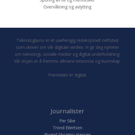
Overvåkning og avlytting
Teknologia.no er et uavhengig redaksjonelt nettsted
som skriver om vår digitale verden. Vi gir deg nyheter
om teknologi, sosiale medier og digital underholdning.
Vår visjon er å fremme allmenn interesse og kunnskap.
Fremtiden er digital.
Journalister
Per Sibe
Trond Eilertsen
Øyvind Skogmo Hansen