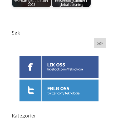
Hvordan kjøpe bitcoin i
helsehologrammer i
2023
global satsning
Søk
Kategorier