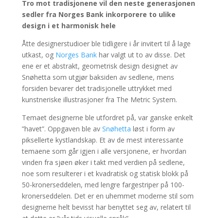
Tro mot tradisjonene vil den neste generasjonen
sedler fra Norges Bank inkorporere to ulike
design i et harmonisk hele
Åtte designerstudioer ble tidligere i år invitert til å lage
utkast, og
Norges Bank
har valgt ut to av disse. Det
ene er et abstrakt, geometrisk design designet av
Snøhetta som utgjør baksiden av sedlene, mens
forsiden bevarer det tradisjonelle uttrykket med
kunstneriske illustrasjoner fra The Metric System.
Temaet designerne ble utfordret på, var ganske enkelt
”havet”. Oppgaven ble av
Snøhetta
løst i form av
piksellerte kystlandskap. Et av de mest interessante
temaene som går igjen i alle versjonene, er hvordan
vinden fra sjøen øker i takt med verdien på sedlene,
noe som resulterer i et kvadratisk og statisk blokk på
50-kronerseddelen, med lengre fargestriper på 100-
kronerseddelen. Det er en uhemmet moderne stil som
designerne helt bevisst har benyttet seg av, relatert til