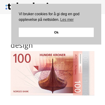
VI bruker cookies for å gi deg en god
opplevelse på nettsiden.
Les mer
Norges Banks nye sedler
Ok
har fått en moderne
design