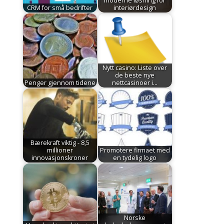
moderne løsning for
CRM for små bedrifter
interiørdesign
Nytt casino: Liste over
de beste nye
Penger gjennom tidene
nettcasinoer i…
Bærekraft viktig - 8,5
millioner
Promotere firmaet med
innovasjonskroner
en tydelig logo
Norske