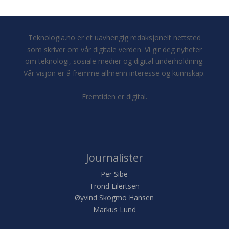
Teknologia.no er et uavhengig redaksjonelt nettsted
som skriver om vår digitale verden. Vi gir deg nyheter
om teknologi, sosiale medier og digital underholdning.
Vår visjon er å fremme allmenn interesse og kunnskap.
Fremtiden er digital.
Journalister
Per Sibe
Trond Eilertsen
Øyvind Skogmo Hansen
Markus Lund