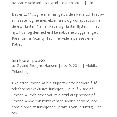
av
Marte Voldseth Haugrud
|
okt 18, 2012
|
Film
Det er 2011, og fem år har gått siden Katie tok livet av
sin søster og hennes ektemann, og kidnappet sønnen
deres, Hunter. Nå har Katie og Hunter flyttet inn i et
nytt hus, og dermed er ikke naboene trygge lenger.
Paranormal Activity 4 spinner videre på søstrene
Katie...
Siri kjører på 3GS
av
Øyvind Skogmo Hansen
|
nov 9, 2011
|
Mobilt
,
Teknologi
Like etter iPhone 4s ble sluppet klarte hackere å få
telefonens eksklusive funksjon, Siri, til å kjøre på
iPhone 4. Problemet var imidlertid at tjenesten på
iPhone 4 ikke fikk kontakt med Apples servere, noe
som gjorde at funksjonen i praksis var ubrukelig. Det
tok...