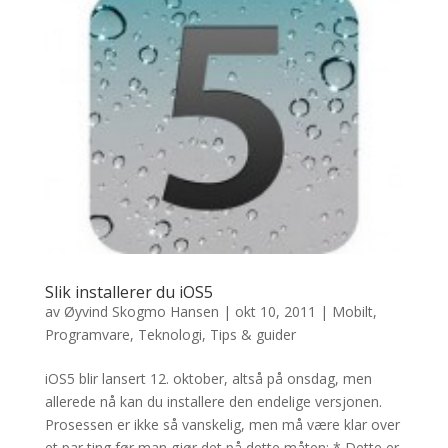
Slik installerer du iOS5
av
Øyvind Skogmo Hansen
|
okt 10, 2011
|
Mobilt
,
Programvare
,
Teknologi
,
Tips & guider
iOS5 blir lansert 12. oktober, altså på onsdag, men
allerede nå kan du installere den endelige versjonen.
Prosessen er ikke så vanskelig, men må være klar over
et par ting før man gjør det på dette måten: * Dette er