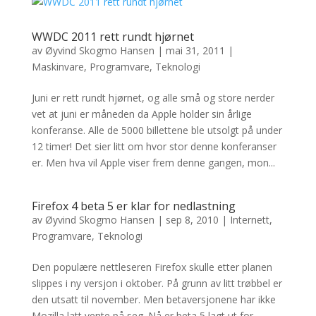
WWDC 2011 rett rundt hjørnet
av
Øyvind Skogmo Hansen
|
mai 31, 2011
|
Maskinvare
,
Programvare
,
Teknologi
Juni er rett rundt hjørnet, og alle små og store nerder
vet at juni er måneden da Apple holder sin årlige
konferanse. Alle de 5000 billettene ble utsolgt på under
12 timer! Det sier litt om hvor stor denne konferanser
er. Men hva vil Apple viser frem denne gangen, mon...
Firefox 4 beta 5 er klar for nedlastning
av
Øyvind Skogmo Hansen
|
sep 8, 2010
|
Internett
,
Programvare
,
Teknologi
Den populære nettleseren Firefox skulle etter planen
slippes i ny versjon i oktober. På grunn av litt trøbbel er
den utsatt til november. Men betaversjonene har ikke
Mozilla latt vente på seg. Nå er beta 5 lagt ut for