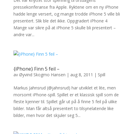
Det var knyttet stor spenning til tirsdagens
pressekonferanse fra Apple. Ryktene om en ny iPhone
hadde lenge versert, og mange trodde iPhone 5 ville bli
presentert. Slik ble det ikke. Oppgradert iPhone 4
Mange var sikre på at iPhone 5 skulle bli presentert –
andre var...
{iPhone} Finn 5 feil –
av
Øyvind Skogmo Hansen
|
aug 8, 2011
|
Spill
Markus Jahnsrud (@jahnsrud) har utviklet et lite, men
morsomt iPhone-spill. Spillet er et klassisk spill som de
fleste kjenner til. Spillet går ut på å finne 5 feil på ulike
bilder. Man får altså presentert to tilsynelatende like
bilder, men hvor det skjuler seg 5...