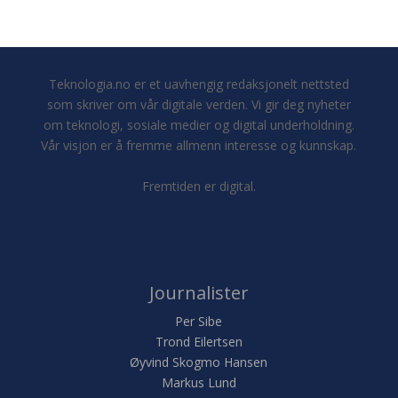
Teknologia.no er et uavhengig redaksjonelt nettsted
som skriver om vår digitale verden. Vi gir deg nyheter
om teknologi, sosiale medier og digital underholdning.
Vår visjon er å fremme allmenn interesse og kunnskap.
Fremtiden er digital.
Journalister
Per Sibe
Trond Eilertsen
Øyvind Skogmo Hansen
Markus Lund