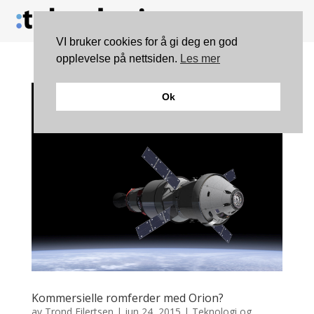
VI bruker cookies for å gi deg en god
opplevelse på nettsiden.
Les mer
Ok
Kommersielle romferder med Orion?
av
Trond Eilertsen
|
jun 24, 2015
|
Teknologi og