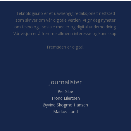
Teknologia.no er et uavhengig redaksjonelt nettsted
som skriver om vår digitale verden. Vi gir deg nyheter
om teknologi, sosiale medier og digital underholdning.
Vår visjon er å fremme allmenn interesse og kunnskap.
Fremtiden er digital.
Journalister
Per Sibe
Trond Eilertsen
Øyvind Skogmo Hansen
Markus Lund