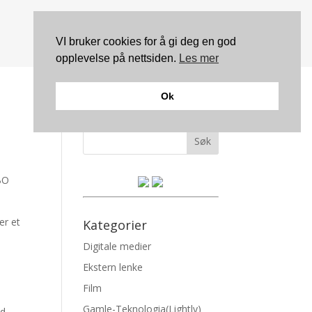
VI bruker cookies for å gi deg en god
opplevelse på nettsiden.
Les mer
Ok
Søk
HBO
er et
Kategorier
Digitale medier
Ekstern lenke
Film
Gamle-Teknologia(Lightly)
id,