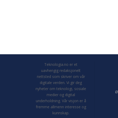
Teknologia.no er et
uavhengig redaksjonelt
nettsted som skriver om vår
digitale verden. Vi gir deg
nyheter om teknologi, sosiale
Ø
medier og digital
underholdning. Vår visjon er å
fremme allmenn interesse og
kunnskap.