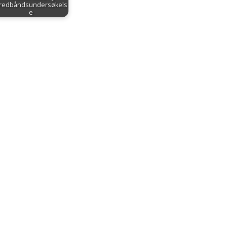
redbåndsundersøkels
e