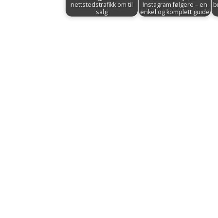
nettstedstrafikk om til
Instagram følgere – en
b
salg
enkel og komplett guide