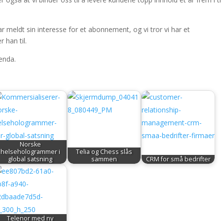
r meldt sin interesse for et abonnement, og vi tror vi har et
 han til.
 enda.
Norske
helsehologrammer i
Telia og Chess slås
global satsning
sammen
CRM for små bedrifter
Telenor med ny