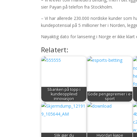
sier Payan på telefon fra Stockholm.
– Vi har allerede 230.000 nordiske kunder som ha
kundepotensial på 5 millioner her i Norden, legger
Nøyaktig dato for lansering i Norge er ikke klart
Relatert:
Sbanken på topp i
kundeopplevd
Gode pengepremier i e-
innovasjon
sport
Slik gjør du
Hvordan kjøpe