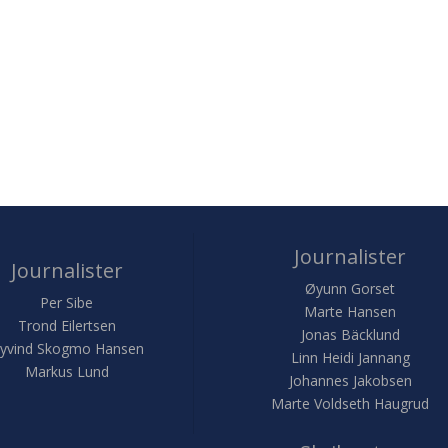
Journalister
Journalister
Øyunn Gorset
Per Sibe
Marte Hansen
Trond Eilertsen
Jonas Bäcklund
yvind Skogmo Hansen
Linn Heidi Jannang
Markus Lund
Johannes Jakobsen
Marte Voldseth Haugrud