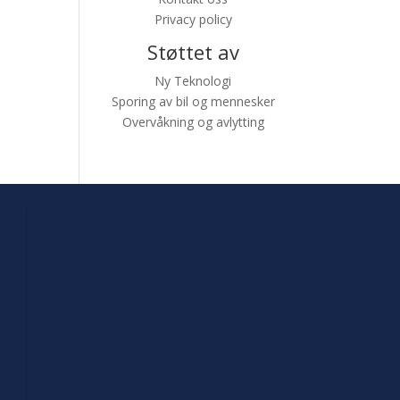
Privacy policy
Støttet av
Ny Teknologi
Sporing av bil og mennesker
Overvåkning og avlytting