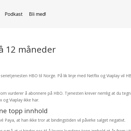
Podkast
Bli med!
på 12 måneder
rietjenesten HBO til Norge. På lik linje med Netflix og Viaplay vil 
de som vurderer å abonnere på HBO. Tjenesten krever nemlig at du tegn
 og Viaplay ikke har.
ene topp innhold
 Paya, at han ikke tror at bindingstiden vil påvirke salget negativt.
r også at vi binder oss til å levere kundene topp innhold et år frem i t