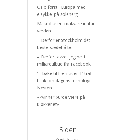
Oslo først i Europa med
elsykkel på solenergi
Makrobasert malware inntar
verden
– Derfor er Stockholm det
beste stedet å bo
– Derfor takket jeg nei til
milliardtilbud fra Facebook
’Tilbake til Fremtiden II’ traff
blink om dagens teknologi.
Nesten.
«Kvinner burde være på
kjøkkenet»
Sider
Kontakt oss