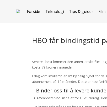
Forside
Teknologi
Tips & guider
Film
HBO får bindingstid 
Senere i høst kommer den amerikanske film- og se
koste 79 kroner i måneden.
I dag kom imidlertid en litt kjedelig nyhet for 
abonnement på 12 måneder. Dette er noe Netflix
– Binder oss til å levere kund
Til Aftenposten.no sier sjef for HBO Nordig, Hervé
– Vi krever tolv måneders binding, men i det ligge