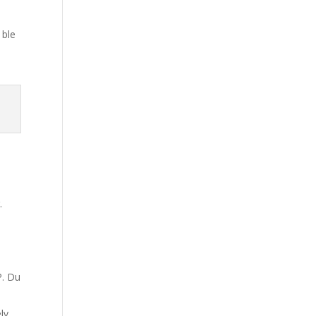
 ble
.
P. Du
lv,