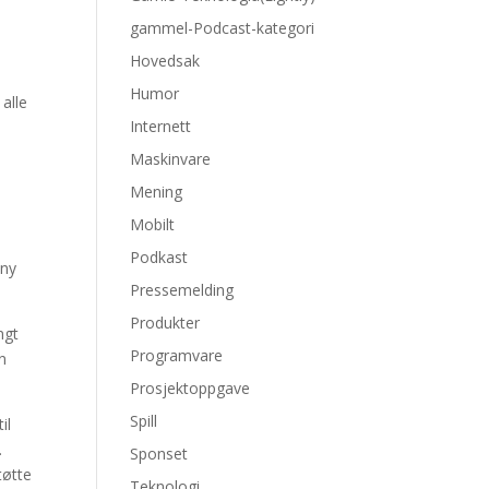
gammel-Podcast-kategori
Hovedsak
Humor
alle
Internett
Maskinvare
Mening
Mobilt
Podkast
 ny
Pressemelding
Produkter
ngt
Programvare
en
Prosjektoppgave
Spill
il
.
Sponset
tøtte
Teknologi