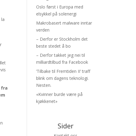
Oslo først i Europa med
elsykkel på solenergi
 la
Makrobasert malware inntar
verden
5
– Derfor er Stockholm det
r
beste stedet å bo
– Derfor takket jeg nei til
milliardtilbud fra Facebook
let
evis
’Tilbake til Fremtiden II’ traff
blink om dagens teknologi.
Nesten.
 fra
«Kvinner burde være på
fem
kjøkkenet»
en
Sider
Kontakt oss