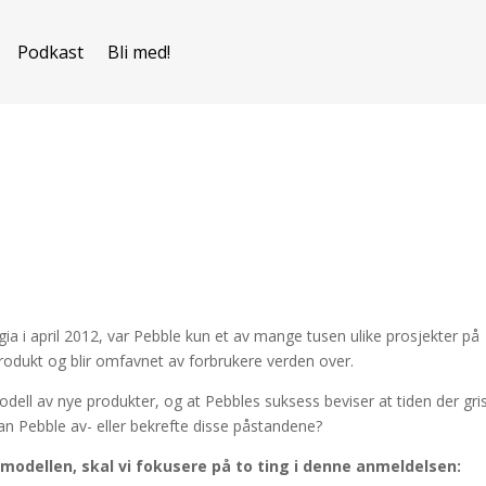
Podkast
Bli med!
a i april 2012, var Pebble kun et av mange tusen ulike prosjekter på
t produkt og blir omfavnet av forbrukere verden over.
dell av nye produkter, og at Pebbles suksess beviser at tiden der gri
an Pebble av- eller bekrefte disse påstandene?
smodellen, skal vi fokusere på to ting i denne anmeldelsen: