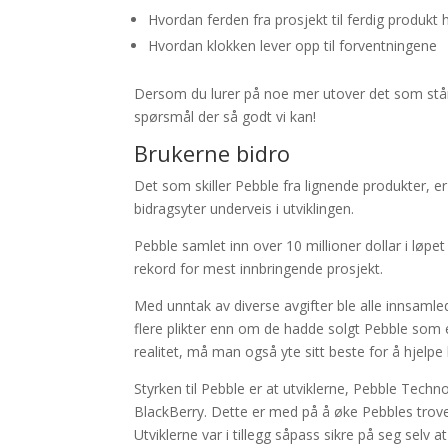
Hvordan ferden fra prosjekt til ferdig produkt 
Hvordan klokken lever opp til forventningene
Dersom du lurer på noe mer utover det som står 
spørsmål der så godt vi kan!
Brukerne bidro
Det som skiller Pebble fra lignende produkter,
bidragsyter underveis i utviklingen.
Pebble samlet inn over 10 millioner dollar i løp
rekord for mest innbringende prosjekt.
Med unntak av diverse avgifter ble alle innsamled
flere plikter enn om de hadde solgt Pebble som et 
realitet, må man også yte sitt beste for å hjelpe
Styrken til Pebble er at utviklerne, Pebble Techn
BlackBerry. Dette er med på å øke Pebbles trover
Utviklerne var i tillegg såpass sikre på seg selv 