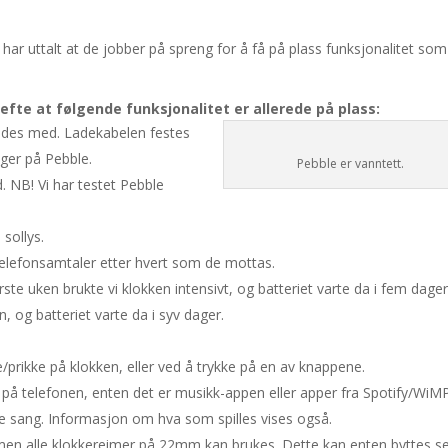
n har uttalt at de jobber på spreng for å få på plass funksjonalitet som
refte at følgende funksjonalitet er allerede på
plass:
ades med. Ladekabelen festes
ger på Pebble.
Pebble er vanntett.
 NB! Vi har testet Pebble
 sollys.
telefonsamtaler etter hvert som de mottas.
ørste uken brukte vi klokken intensivt, og
batteriet varte da i fem dager
en, og
batteriet varte da i syv dager.
/prikke på klokken, eller ved å trykke på
en av knappene.
k på telefonen, enten det er musikk-appen
eller apper fra Spotify/WiM
ge sang.
Informasjon om hva som spilles vises også.
 men alle klokkereimer på 22mm kan
brukes. Dette kan enten byttes se