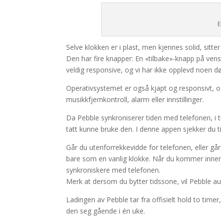
E
Selve klokken er i plast, men kjennes solid, sitt
Den har fire knapper: En «tilbake»-knapp på vens
veldig responsive, og vi har ikke opplevd noen d
Operativsystemet er også kjapt og responsivt, o
musikkfjernkontroll, alarm eller innstillinger.
Da Pebble synkroniserer tiden med telefonen, i ti
tatt kunne bruke den. I denne appen sjekker du t
Går du utenfor
rekkevidde for telefonen, eller g
bare som en vanlig klokke. Når du kommer innenfo
synkroniskere med telefonen.
Merk at dersom du bytter tidssone, vil Pebble au
Ladingen av Pebble tar fra offisielt hold to timer
den seg gående i én uke.