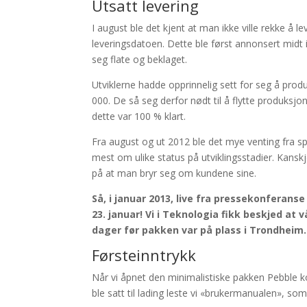
Utsatt levering
I august ble det kjent at man ikke ville rekke å 
leveringsdatoen. Dette ble først annonsert midt 
seg flate og beklaget.
Utviklerne hadde opprinnelig sett for seg å prod
000. De så seg derfor nødt til å flytte produksjo
dette var 100 % klart.
Fra august og ut 2012 ble det mye venting fra s
mest om ulike status på utviklingsstadier. Kanskj
på at man bryr seg om kundene sine.
Så, i januar 2013, live fra pressekonferans
23. januar! Vi i Teknologia fikk beskjed at 
dager før pakken var på plass i Trondheim.
Førsteinntrykk
Når vi åpnet den minimalistiske pakken Pebble k
ble satt til lading leste vi «brukermanualen», som