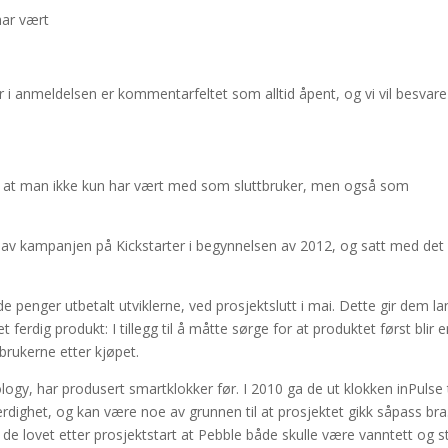
har vært
i anmeldelsen er kommentarfeltet som alltid åpent, og vi vil besvare 
 er at man ikke kun har vært med som sluttbruker, men også som
et av kampanjen på Kickstarter i begynnelsen av 2012, og satt med det
e penger utbetalt utviklerne, ved prosjektslutt i mai. Dette gir dem la
ferdig produkt: I tillegg til å måtte sørge for at produktet først blir 
 brukerne etter kjøpet.
ology, har produsert smartklokker før. I 2010 ga de ut klokken inPulse t
dighet, og kan være noe av grunnen til at prosjektet gikk såpass bra
at de lovet etter prosjektstart at Pebble både skulle være vanntett og s