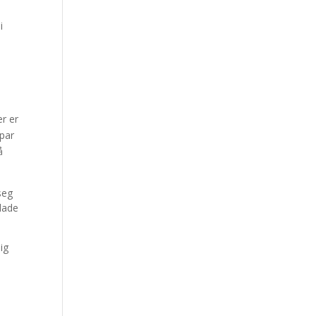
i
er er
 par
å
seg
 lade
ig