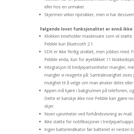
eller hos en urmaker.
Skjermen virker ripesikker, men vi har dessver
Følgende lovet funksjonalitet er ennå ikke 
Klokken inneholder maskinvare som vil støtte
Pebble kun Bluetooth 2.1.
SDK er ikke ferdig utviklet, men jobbes med. Fø
Pebble enda, kun for øyeblikket 11 klokkedispla
Integrasjon til tredjepartsenheter mangler, 
mangler vi reagerte på:
Samtalevarighet vises 
mulighet til å velge om man ønsker dette eller 
Appen må kjøre i bakgrunnen på telefonen, og 
Dette er kanskje ikke noe Pebble kan gjøre 
skjer.
Noen ujevnheter ved forhåndsvisning av mail.
Ikke støtte for notifikasjoner i tredjepartsapps
Ingen batteriindikator før batteriet er nesten t