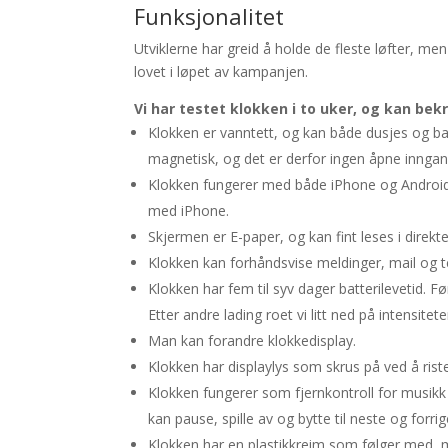
Funksjonalitet
Utviklerne har greid å holde de fleste løfter, me
lovet i løpet av kampanjen.
Vi har testet klokken i to uker, og kan bek
Klokken er vanntett, og kan både dusjes og b
magnetisk, og det er derfor ingen åpne inngan
Klokken fungerer med både iPhone og Android.
med iPhone.
Skjermen er E-paper, og kan fint leses i direkte
Klokken kan forhåndsvise meldinger, mail og 
Klokken har fem til syv dager batterilevetid. F
Etter andre lading roet vi litt ned på intensitet
Man kan forandre klokkedisplay.
Klokken har displaylys som skrus på ved å riste
Klokken fungerer som fjernkontroll for musik
kan pause, spille av og bytte til neste og forri
Klokken har en plastikkreim som følger med,