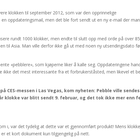
levere klokken til september 2012, som var den opprinnelige
i en oppdateringsmail, men det ble fort sendt ut en ny e-mail der man
usere rundt 1000 klokker, men endte til slutt opp med orde på over 8
nen til Asia. Man ville derfor ikke gå ut med noen ny utsendingsdato fø
pente «pebblere», som kjøperne liker å kalle seg. Oppdateringene hand
e ikke det mest interessante fra et forbrukerståsted, men likevel et b
e på CES-messen i Las Vegas, kom nyheten: Pebble ville sendes
vår klokke var blitt sendt 9. februar, og det tok ikke mer enn 
om i, var det tydelig at dette var et gjennomført produkt! Mens klokk
 er et kort dokument kun tilgjengelig på nett.