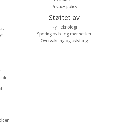
Privacy policy
Støttet av
Ny Teknologi
ur.
Sporing av bil og mennesker
er
Overvåkning og avlytting
e
hold.
ed
older