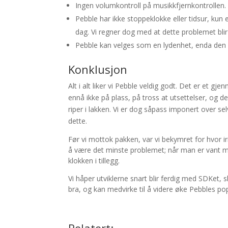
Ingen volumkontroll på musikkfjernkontrollen.
Pebble har ikke stoppeklokke eller tidsur, kun
dag. Vi regner dog med at dette problemet blir l
Pebble kan velges som en lydenhet, enda den ik
Konklusjon
Alt i alt liker vi Pebble veldig godt. Det er et gj
ennå ikke på plass, på tross at utsettelser, og
riper i lakken. Vi er dog såpass imponert over se
dette.
Før vi mottok pakken, var vi bekymret for hvor ir
å være det minste problemet; når man er vant med 
klokken i tillegg.
Vi håper utviklerne snart blir ferdig med SDKet, 
bra, og kan medvirke til å videre øke Pebbles pop