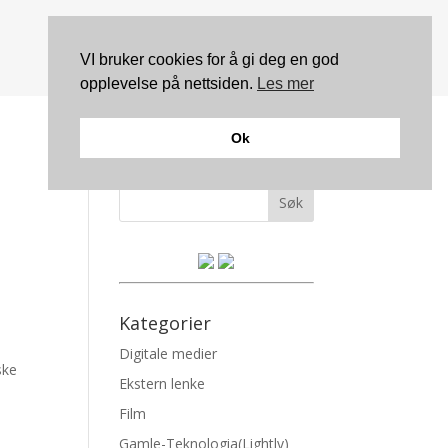
VI bruker cookies for å gi deg en god
opplevelse på nettsiden.
Les mer
Ok
Søk
Kategorier
Digitale medier
ske
Ekstern lenke
Film
Gamle-Teknologia(Lightly)