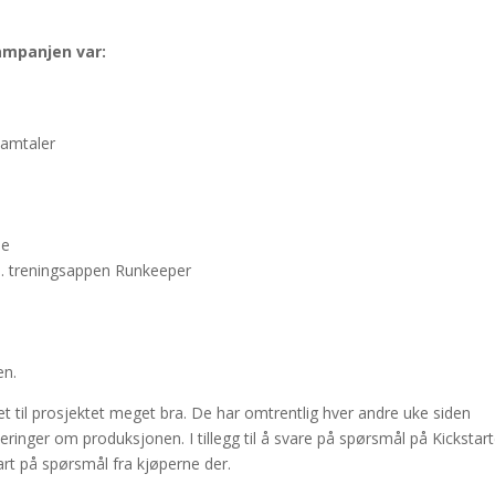
kampanjen var:
samtaler
le
s. treningsappen Runkeeper
en.
tet til prosjektet meget bra. De har omtrentlig hver andre uke siden
ringer om produksjonen. I tillegg til å svare på spørsmål på Kickstart
art på spørsmål fra kjøperne der.