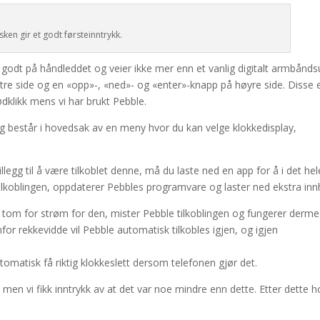
sken gir et godt førsteinntrykk.
er godt på håndleddet og veier ikke mer enn et vanlig digitalt armbånds
tre side og en «opp»-, «ned»- og «enter»-knapp på høyre side. Disse 
ødklikk mens vi har brukt Pebble.
g består i hovedsak av en meny hvor du kan velge klokkedisplay,
llegg til å være tilkoblet denne, må du laste ned en app for å i det hel
ilkoblingen, oppdaterer Pebbles programvare og laster ned ekstra inn
år tom for strøm for den, mister Pebble tilkoblingen og fungerer derm
r rekkevidde vil Pebble automatisk tilkobles igjen, og igjen
tomatisk få riktig klokkeslett dersom telefonen gjør det.
, men vi fikk inntrykk av at det var noe mindre enn dette. Etter dette h