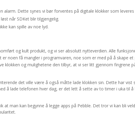
 en alarm. Dette synes vi bør forventes på
digitale klokker som leveres 
øst når SDKet blir tilgjengelig.
ke kan spille av noe lyd.
ennomført og kult produkt, og vi ser absolutt nytteverdien. Alle funksjon
 det er noen få mangler i programvaren, noe som er med på å skape et
lve klokken og mulighetene den tilbyr, at vi ser litt gjennom fingrene p
riterende det ville være å også måtte lade klokken sin. Dette har vist 
å lade telefonen hver dag, er det lett å sette av to timer i uka til å
slik at man kan begynne å legge apps på Pebble. Det tror vi kan bli veld
ularitet.