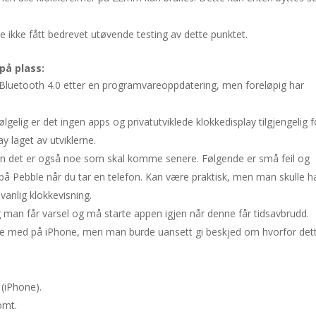
re ikke fått bedrevet utøvende testing av dette punktet.
på plass:
 Bluetooth 4.0 etter en programvareoppdatering, men foreløpig har
lgelig er det ingen apps og privatutviklede klokkedisplay tilgjengelig f
y laget av utviklerne.
men det er også noe som skal komme senere. Følgende er små feil og
på Pebble når du tar en telefon. Kan være praktisk, men man skulle h
vanlig klokkevisning.
man får varsel og må starte appen igjen når denne får tidsavbrudd.
noe med på iPhone, men man burde uansett gi beskjed om hvorfor det
 (iPhone).
omt.