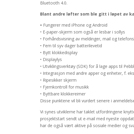
Bluetooth 4.0.
Blant andre løfter som ble gitt i løpet av 
•
Fungerer med iPhone og Android
• E-paper-skjerm som også er lesbar i sollys
• Forhåndsvisning av meldinger, mail og telefon
• Fem til syv dager batterilevetid
• Bytt klokkedisplay
• Displaylys
• Utviklingsverktøy (SDK) for å lage apps til Pebb
• Integrasjon med andre apper og enheter, f. ek
• Ripesikker skjerm
• Fjernkontroll for musikk
• Byttbare klokkereimer
Disse punktene vil bli vurdert senere i anmeldels
Vi synes utviklerne har taklet utfordringene knyt
prosjektstart sendt ut e-mail med nyeste oppdate
har de også vært aktive på sosiale medier og sv