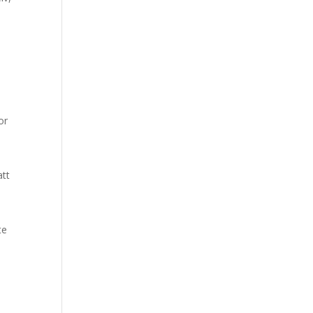
or
att
te