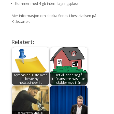
Kommer med 4 gb intern lagringsplass.
Mer informasjon om klokka finnes i beskrivelsen på
Kickstarter.
Relatert:
Nytt casino: Liste over
Det vil lønne seg å
de beste nye
refinansiere hvis man
nettcasinoer i…
skylder mye i lån
Bærekraft viktig - 8,5