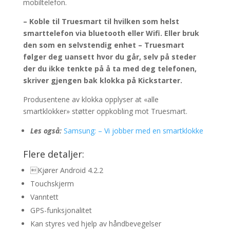
mobiltelefon.
– Koble til Truesmart til hvilken som helst
smarttelefon via bluetooth eller Wifi. Eller bruk
den som en selvstendig enhet – Truesmart
følger deg uansett hvor du går, selv på steder
der du ikke tenkte på å ta med deg telefonen,
skriver gjengen bak klokka på Kickstarter.
Produsentene av klokka opplyser at «alle
smartklokker» støtter oppkobling mot Truesmart.
Les også:
Samsung: – Vi jobber med en smartklokke
Flere detaljer:
Kjører Android 4.2.2
Touchskjerm
Vanntett
GPS-funksjonalitet
Kan styres ved hjelp av håndbevegelser