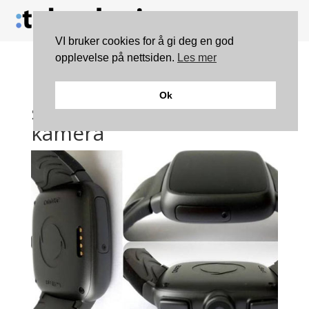
VI bruker cookies for å gi deg en god
opplevelse på nettsiden.
Les mer
Nå kommer smartklokka
Ok
som har innebygd
kamera