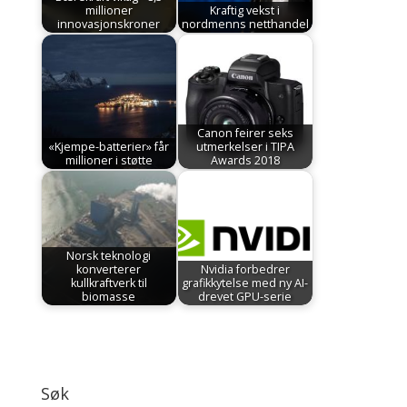
millioner
Kraftig vekst i
innovasjonskroner
nordmenns netthandel
Canon feirer seks
«Kjempe-batterier» får
utmerkelser i TIPA
millioner i støtte
Awards 2018
Norsk teknologi
konverterer
Nvidia forbedrer
kullkraftverk til
grafikkytelse med ny AI-
biomasse
drevet GPU-serie
Søk