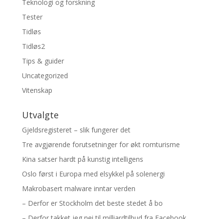
Teknologi og forskning
Tester
Tidløs
Tidløs2
Tips & guider
Uncategorized
Vitenskap
Utvalgte
Gjeldsregisteret – slik fungerer det
Tre avgjørende forutsetninger for økt romturisme
Kina satser hardt på kunstig intelligens
Oslo først i Europa med elsykkel på solenergi
Makrobasert malware inntar verden
– Derfor er Stockholm det beste stedet å bo
– Derfor takket jeg nei til milliardtilbud fra Facebook