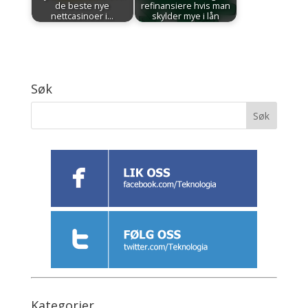
de beste nye
refinansiere hvis man
nettcasinoer i…
skylder mye i lån
Søk
Kategorier