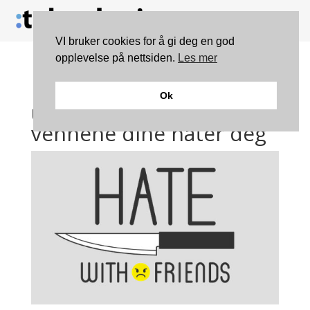
VI bruker cookies for å gi deg en god
opplevelse på nettsiden.
Les mer
Kontroversiell app finner
Ok
ut om Facebook-
vennene dine hater deg