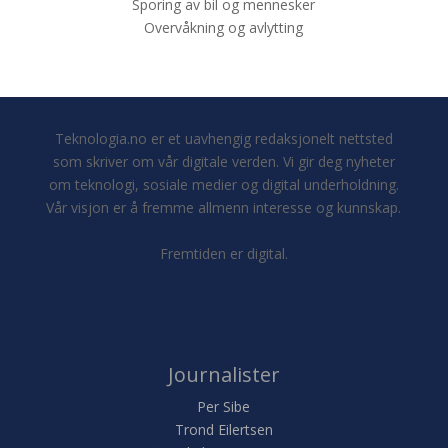
Sporing av bil og mennesker
Overvåkning og avlytting
Teknologia.no er et uavhengig redaksjonelt nettsted
som skriver om vår digitale verden. Vi gir deg nyheter
om teknologi, sosiale medier og digital underholdning.
Vår visjon er å fremme allmenn interesse og kunnskap.
Fremtiden er digital.
Journalister
Per Sibe
Trond Eilertsen