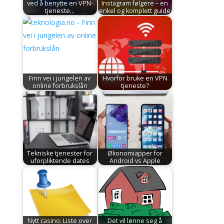
ved å benytte en VPN-
Instagram følgere – en
tjeneste…
enkel og komplett guide
Finn vei i jungelen av
Hvorfor bruke en VPN
online forbrukslån
tjeneste?
Tekniske tjenester for
Økonomiapper for
uforpliktende dates
Android vs Apple
Nytt casino: Liste over
Det vil lønne seg å