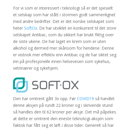
For vi som er interessert i teknologi så er det spesielt
et selskap som har stått i stormen godt sammenlignet
med andre bedrifter. Det er det norske selskapet som
heter
SoftOx
. De har utviklet en konkurrent til det store
selskapet Antibac, som du sikkert har brukt flittig over
de siste ukene. De har laget en krem som er uten
alkohol og dermed mer skånsom for hendene. Denne
er vistnok mer effektiv enn Antibac og de har siktet seg
inn på profesjonelle innen helsevesen som sykehus,
vetrinærer og sykehjem.
Den har omtrent gått 3x opp. Før
COVID19
så handlet
denne aksjen på rundt 22 kroner og i skrivende stund
så handles den til 62 kroner per aksje. Det må påpekes
at dette er omtrent den eneste teknologi-aksjen som
faktisk har fått seg et løft i disse tider. Generelt så har