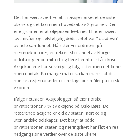
Det har vært svært volatilt i aksjemarkedet de siste
ukene og det kommer i hovedsak av 2 grunner. Den
ene grunnen er at oljeprisen føyk ned til noen svært
lave nivåer og selvfølgelig dødsstøtet var "lockdown"
av hele samfunnet. Nå sitter vi nordmenn på
hjemmekontorer, en rekord stor andel av Norges
befolkning er permittert og flere bedrifter står i krise.
Aksjekursene har selvfølgelig fulgt etter men det finnes
noen unntak. På mange måter så kan man si at det
norske aksjemarkedet er en slags pulsmåler på norsk
økonomi.
Ifølge nettsiden Aksjebloggen så eier norske
privatpersoner 7 % av aksjene på Oslo Børs. De
resterende aksjene er eid av staten, norske og
utenlandske selskaper. Det betyr at både
privatpersoner, staten og næringslivet har fått en real
nedgang i sine verdier over de siste ukene.