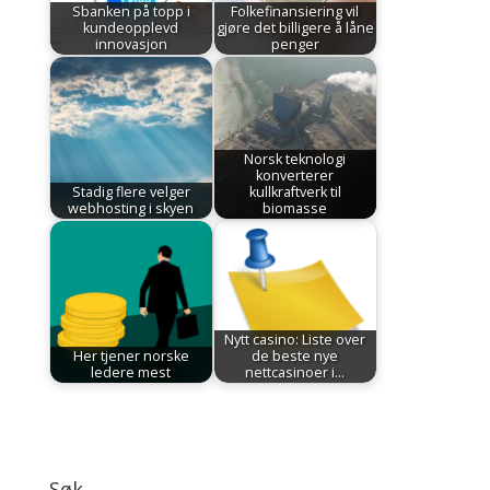
Sbanken på topp i
Folkefinansiering vil
kundeopplevd
gjøre det billigere å låne
innovasjon
penger
Norsk teknologi
konverterer
Stadig flere velger
kullkraftverk til
webhosting i skyen
biomasse
Nytt casino: Liste over
Her tjener norske
de beste nye
ledere mest
nettcasinoer i…
Søk