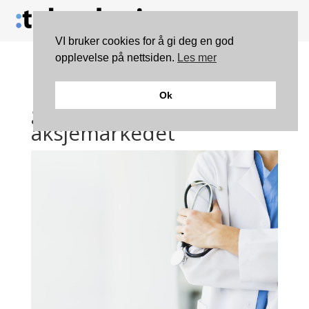
VI bruker cookies for å gi deg en god
opplevelse på nettsiden.
Les mer
Norsk medtech bedrift
Ok
gikk motsatt vei i
aksjemarkedet