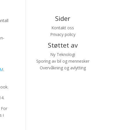
Sider
ntall
Kontakt oss
Privacy policy
en-
Støttet av
Ny Teknologi
Sporing av bil og mennesker
Overvåkning og avlytting
SM
.
book.
14.
 For
 i