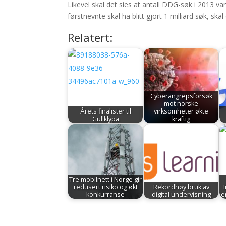
Likevel skal det sies at antall DDG-søk i 2013
førstnevnte skal ha blitt gjort 1 milliard søk, skal
Relatert:
Cyberangrepsforsøk
mot norske
Årets finalister til
virksomheter økte
Gullklypa
kraftig
Tre mobilnett i Norge gir
redusert risiko og økt
Rekordhøy bruk av
konkurranse
digital undervisning
e