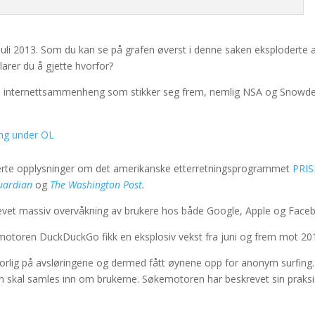
 juli 2013. Som du kan se på grafen øverst i denne saken eksploderte a
rer du å gjette hvorfor?
 noe i internettsammenheng som stikker seg frem, nemlig NSA og Snowd
ing under OL
erte opplysninger om det amerikanske etterretningsprogrammet
PRI
uardian
og
The Washington Post
.
vet massiv overvåkning av brukere hos både Google, Apple og Face
emotoren DuckDuckGo fikk en eksplosiv vekst fra juni og frem mot 20
lvorlig på avsløringene og dermed fått øynene opp for anonym surfing.
 skal samles inn om brukerne. Søkemotoren har beskrevet sin praksis