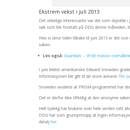
Ekstrem vekst i juli 2013
Det virkelige interessante var det som skjedde i
søk som ble foretatt på DDG denne måneden. Kla
Hvis vi skrur tiden tilbake til juni 2013 er det
saken.
Les også:
Guardian: – Vil bli massiv overvåkn
I juni lekket amerikanske Edward Snowden grad
Informasjonen ble gitt til de store avisene
The G
Snowden avslørte at PRISM-programmet har dre
Det er derfor ikke tilfeldig at den anonyme søk
Helt tydelig har brukere over hele verden sett a
DDG har som grunnprinsipp at ingen informasjon
detalj
her
.