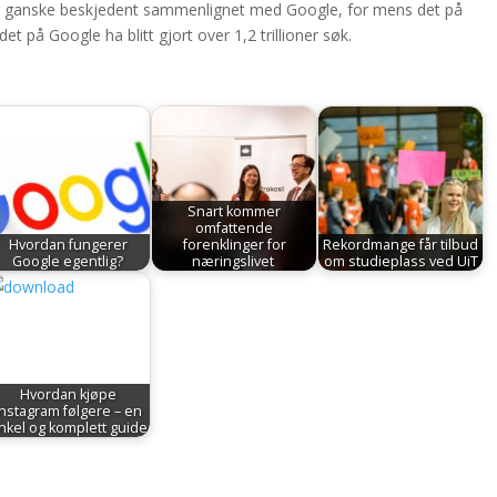
 var ganske beskjedent sammenlignet med Google, for mens det på
 det på Google ha blitt gjort over 1,2 trillioner søk.
Snart kommer
omfattende
Hvordan fungerer
forenklinger for
Rekordmange får tilbud
Google egentlig?
næringslivet
om studieplass ved UiT
Hvordan kjøpe
Instagram følgere – en
nkel og komplett guide