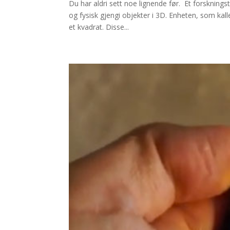
Du har aldri sett noe lignende før. Et forsknin
og fysisk gjengi objekter i 3D. Enheten, som ka
et kvadrat. Disse...