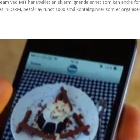
gsteam ved MIT har utviklet en skjermlignende enhet som kan endre f
lles inFORM, består av rundt 1000 små kontaktpinner som er organiser