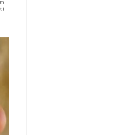
orm
t i