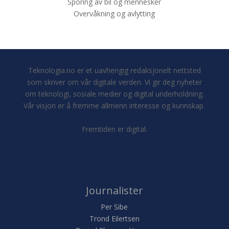
Sporing av bil og mennesker
Overvåkning og avlytting
Teknologia.no er et uavhengig redaksjonelt nettsted
som skriver om vår digitale verden. Vi gir deg nyheter
om teknologi, sosiale medier og digital underholdning.
Vår visjon er å fremme allmenn interesse og kunnskap.
Fremtiden er digital.
Journalister
Per Sibe
Trond Eilertsen