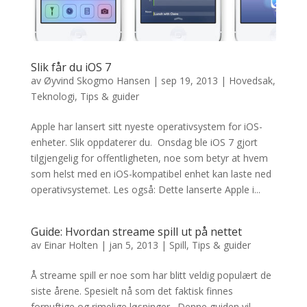
Slik får du iOS 7
av
Øyvind Skogmo Hansen
|
sep 19, 2013
|
Hovedsak
,
Teknologi
,
Tips & guider
Apple har lansert sitt nyeste operativsystem for iOS-
enheter. Slik oppdaterer du. Onsdag ble iOS 7 gjort
tilgjengelig for offentligheten, noe som betyr at hvem
som helst med en iOS-kompatibel enhet kan laste ned
operativsystemet. Les også: Dette lanserte Apple i...
Guide: Hvordan streame spill ut på nettet
av
Einar Holten
|
jan 5, 2013
|
Spill
,
Tips & guider
Å streame spill er noe som har blitt veldig populært de
siste årene. Spesielt nå som det faktisk finnes
fornuftige og rimelige løsninger. Denne guiden vil