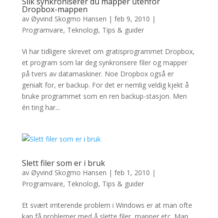
Slik synkroniserer du mapper utenfor
Dropbox-mappen
av
Øyvind Skogmo Hansen
|
feb 9, 2010
|
Programvare
,
Teknologi
,
Tips & guider
Vi har tidligere skrevet om gratisprogrammet Dropbox,
et program som lar deg synkronsere filer og mapper
på tvers av datamaskiner. Noe Dropbox også er
genialt for, er backup. For det er nemlig veldig kjekt å
bruke programmet som en ren backup-stasjon. Men
én ting har...
Slett filer som er i bruk
av
Øyvind Skogmo Hansen
|
feb 1, 2010
|
Programvare
,
Teknologi
,
Tips & guider
Et svært irriterende problem i Windows er at man ofte
kan få problemer med å slette filer, mapper etc. Man