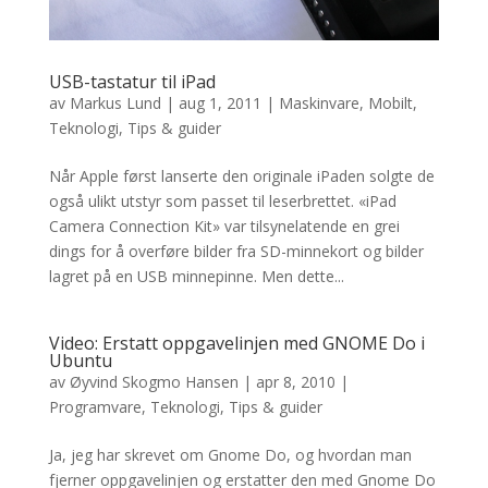
USB-tastatur til iPad
av
Markus Lund
|
aug 1, 2011
|
Maskinvare
,
Mobilt
,
Teknologi
,
Tips & guider
Når Apple først lanserte den originale iPaden solgte de
også ulikt utstyr som passet til leserbrettet. «iPad
Camera Connection Kit» var tilsynelatende en grei
dings for å overføre bilder fra SD-minnekort og bilder
lagret på en USB minnepinne. Men dette...
Video: Erstatt oppgavelinjen med GNOME Do i
Ubuntu
av
Øyvind Skogmo Hansen
|
apr 8, 2010
|
Programvare
,
Teknologi
,
Tips & guider
Ja, jeg har skrevet om Gnome Do, og hvordan man
fjerner oppgavelinjen og erstatter den med Gnome Do