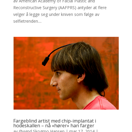
av American Academy of Facial Plastic and
Reconstructive Surgery (AAFPRS) antyder at flere
velger å legge seg under kniven som følge av
selfietrenden....
Fargeblind artist med chip-implantat i
hodeskallen – nå «hører» han farger
av
Øyvind Skogmo Hansen
|
mar 17, 2014
|