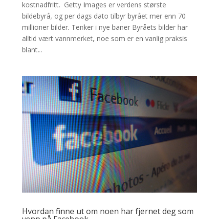
kostnadfritt. Getty Images er verdens største
bildebyrå, og per dags dato tilbyr byrået mer enn 70
millioner bilder. Tenker i nye baner Byråets bilder har
alltid vært vannmerket, noe som er en vanlig praksis
blant...
Hvordan finne ut om noen har fjernet deg som
venn på Facebook